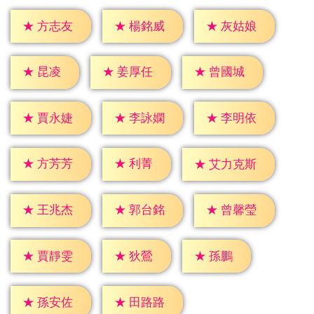
★
方志友
★
楊銘威
★
灰姑娘
★
昆凌
★
姜厚任
★
曾國城
★
賈永婕
★
李詠嫻
★
李明依
★
利菁
★
方芳芳
★
艾力克斯
★
王兆杰
★
郭台銘
★
曾馨瑩
★
狄鶯
★
孫鵬
★
賈靜雯
★
孫安佐
★
田路路