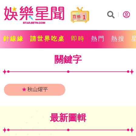
1
針線緣
請世界吃桌
即時
熱門
熱搜
關鍵字
★
秋山燿平
最新圖輯