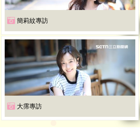
簡莉紋專訪
大霈專訪