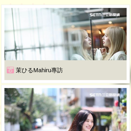
茉ひるMahiru專訪