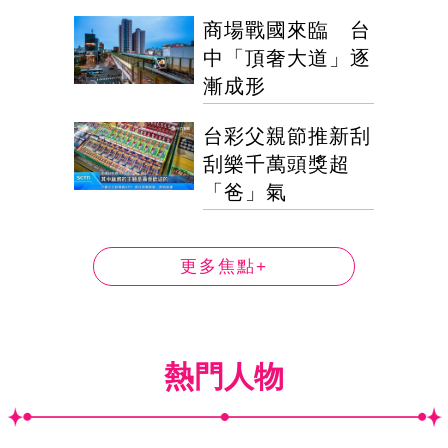
商場戰國來臨 台
中「頂奢大道」逐
漸成形
台彩父親節推新刮
刮樂千萬頭獎超
「爸」氣
更多焦點+
熱門人物