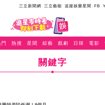
三立新聞網
三立藝能
追蹤娛樂星聞
FB
熱門
熱搜
星聞
綜藝
戲劇
日韓
電影
關鍵字
敬騰師弟陷低潮！8個月