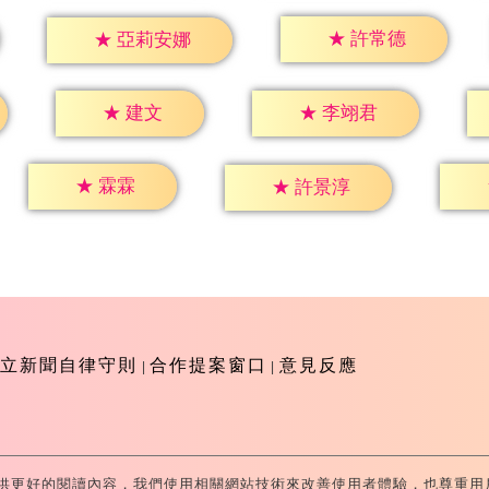
★
許常德
★
亞莉安娜
★
建文
★
李翊君
★
霖霖
★
許景淳
立新聞自律守則
合作提案窗口
意見反應
供更好的閱讀內容，我們使用相關網站技術來改善使用者體驗，也尊重用