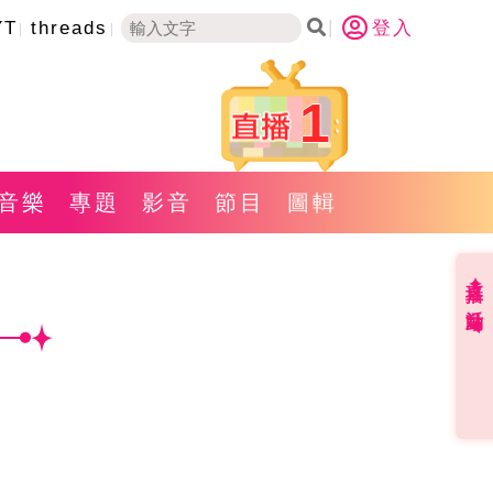
YT
threads
登入
1
音樂
專題
影音
節目
圖輯
直播✦活動