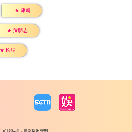
★
康凱
★
黃明志
★
檢場
戶的隱私權，特別提出聲明。