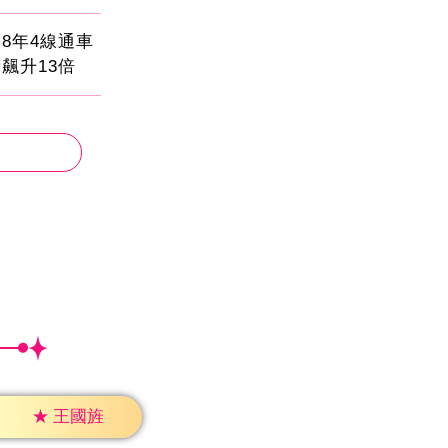
8年4線通車
飆升13倍
★
王國旌