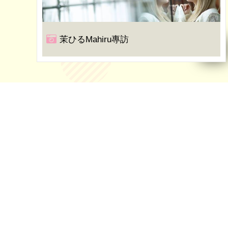
茉ひるMahiru專訪