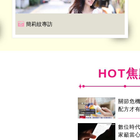
簡莉紋專訪
HOT
關節危
配方才
數位時代
家籲當心