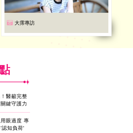
大霈專訪
焦點
機！醫籲完整
有關鍵守護力
用眼過度 專
'認知負荷'