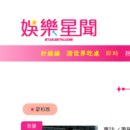
針線緣
請世界吃桌
即時
★
廖柏雅
音樂
專訪／蕭