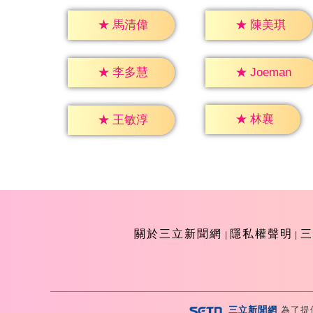
★
馬清偉
★
陳美琪
★
李多慧
★
Joeman
★
林襄
★
王敏淳
關於三立新聞網
隱私權聲明
三
三立新聞網
為了提