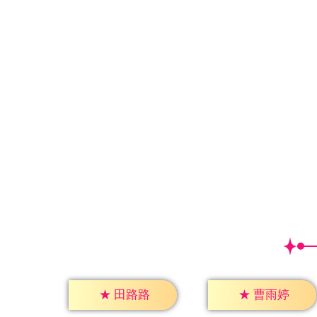
★
田路路
★
曹雨婷