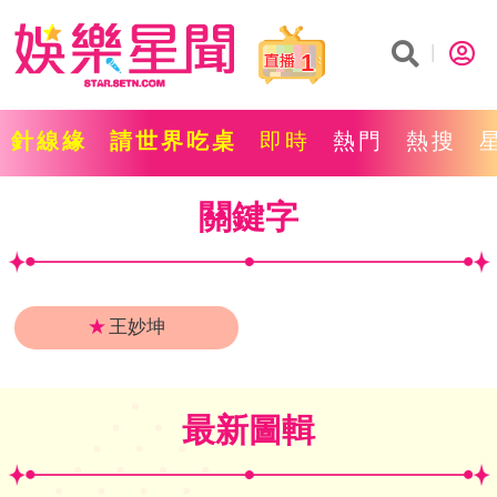
1
針線緣
請世界吃桌
即時
熱門
熱搜
關鍵字
★
王妙坤
最新圖輯