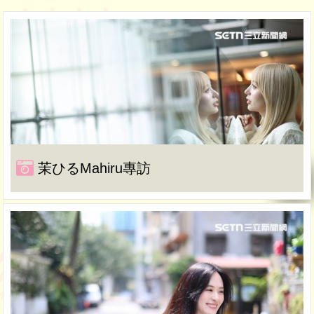
茉ひるMahiru專訪