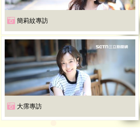
簡莉紋專訪
大霈專訪