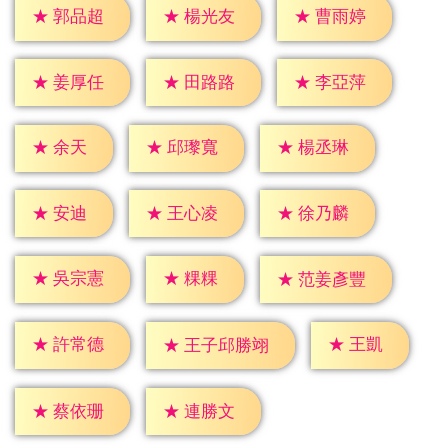
★
郭品超
★
楊光友
★
曹雨婷
★
姜厚任
★
田路路
★
李亞萍
★
余天
★
邱瓈寬
★
楊丞琳
★
安迪
★
王心凌
★
徐乃麟
★
粿粿
★
吳宗憲
★
范姜彥豐
★
王凱
★
許常德
★
王子邱勝翊
★
蔡依珊
★
連勝文