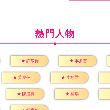
熱門人物
★
許常德
★
李多慧
★
姜厚任
★
李翊君
★
檢場
★
陳漢典