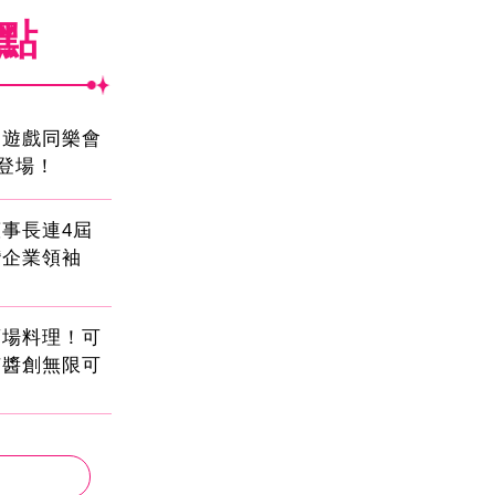
焦點
創遊戲同樂會
日登場！
事長連4屆
灣企業領袖
酒場料理！可
茄醬創無限可