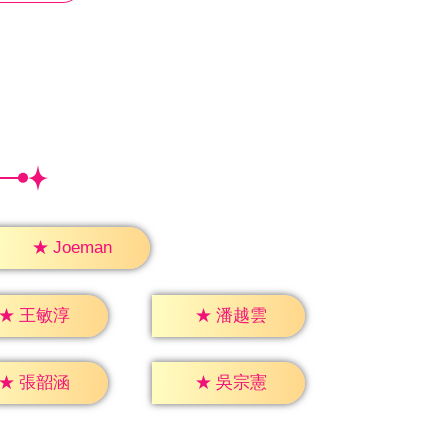
★
Joeman
★
王敏淳
★
潘越雲
★
張韶涵
★
吳宗憲