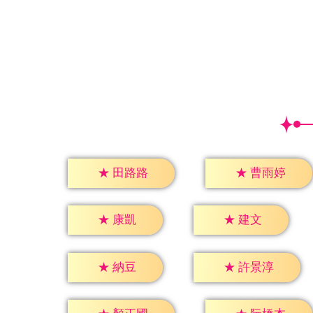
★
田路路
★
曹雨婷
★
康凱
★
建文
★
納豆
★
許景淳