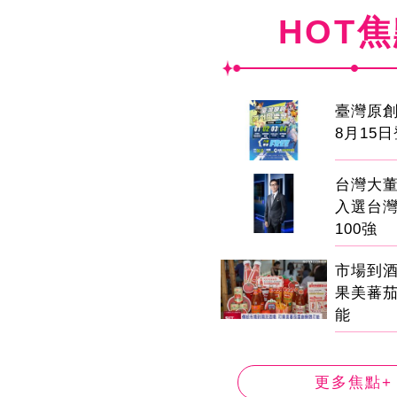
HOT
臺灣原
8月15
台灣大董
入選台
100強
市場到
果美蕃
能
更多焦點+