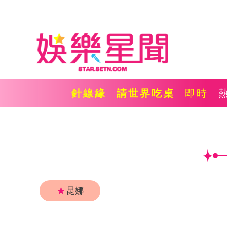
針線緣
請世界吃桌
即時
★
昆娜