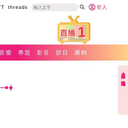
YT
threads
登入
1
音樂
專題
影音
節目
圖輯
直播✦活動