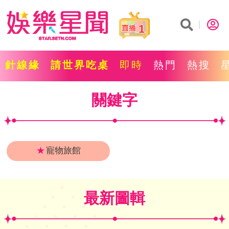
1
針線緣
請世界吃桌
即時
熱門
熱搜
關鍵字
★
寵物旅館
最新圖輯