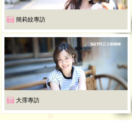
簡莉紋專訪
大霈專訪