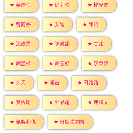
★
姜厚任
★
徐莉玲
★
楊光友
★
安迪
★
陳沂
★
曹雨婷
★
甘比
★
沈政男
★
陳凱韻
★
劉鑾雄
★
劉芯妤
★
李亞萍
★
余天
★
呱吉
★
田路路
★
蔡依珊
★
郭品超
★
連勝文
★
龜梨和也
★
日版張鈞甯