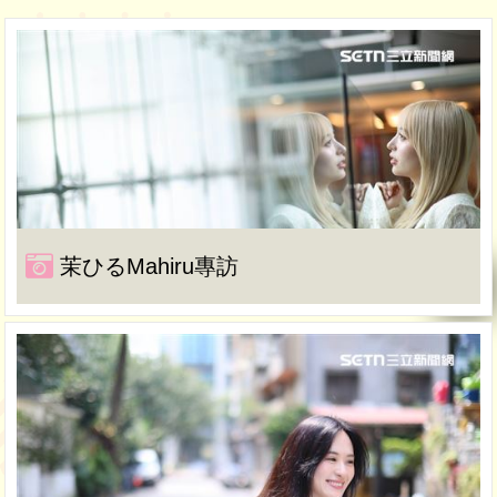
茉ひるMahiru專訪