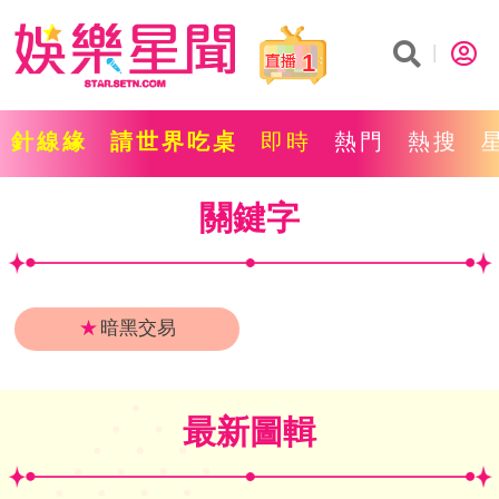
1
針線緣
請世界吃桌
即時
熱門
熱搜
關鍵字
★
暗黑交易
最新圖輯