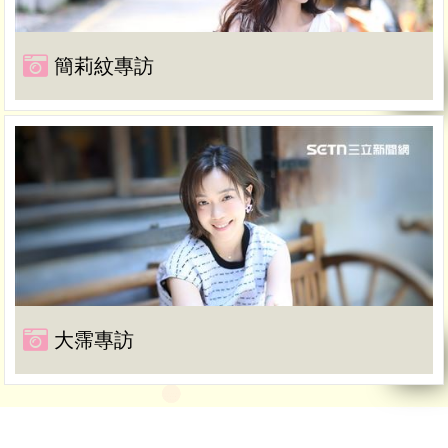
簡莉紋專訪
大霈專訪