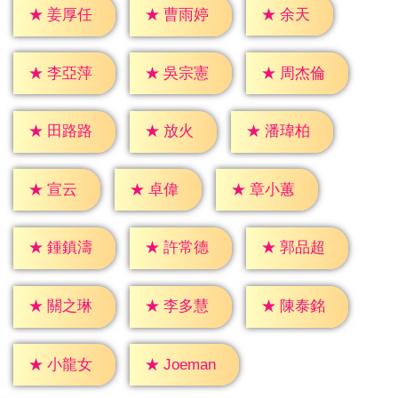
★
余天
★
姜厚任
★
曹雨婷
★
李亞萍
★
吳宗憲
★
周杰倫
★
放火
★
田路路
★
潘瑋柏
★
宣云
★
卓偉
★
章小蕙
★
鍾鎮濤
★
許常德
★
郭品超
★
關之琳
★
李多慧
★
陳泰銘
★
小龍女
★
Joeman