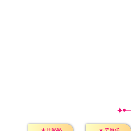
★
田路路
★
姜厚任