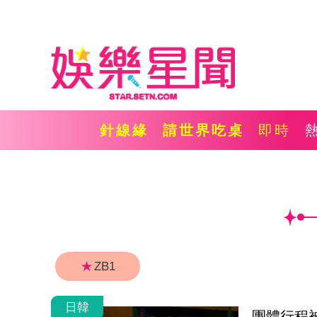
針線緣
請世界吃桌
即時
★
ZB1
日韓
團體行程