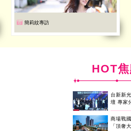
簡莉紋專訪
HOT
台新新
壇 專家
商場戰
「頂奢