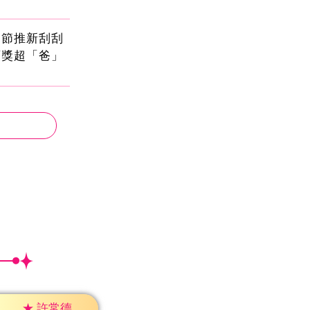
親節推新刮刮
頭獎超「爸」
★
許常德