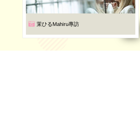
茉ひるMahiru專訪