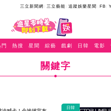
三立新聞網
三立藝能
追蹤娛樂星聞
FB
熱門
熱搜
星聞
綜藝
戲劇
日韓
電影
關鍵字
日韓
被迫喊卡！金地雄宣布