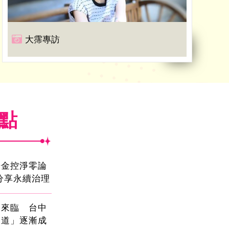
大霈專訪
焦點
光金控淨零論
分享永續治理
國來臨 台中
大道」逐漸成