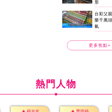
形
台彩父
樂千萬
氣
更多焦點+
熱門人物
★
楊光友
★
曹雨婷