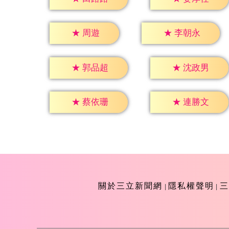
★
周遊
★
李朝永
★
郭品超
★
沈政男
★
蔡依珊
★
連勝文
關於三立新聞網
隱私權聲明
三