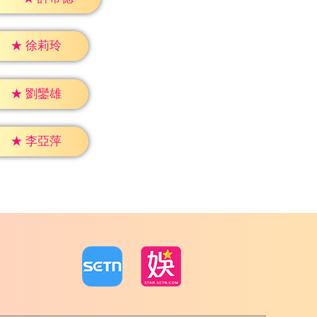
★
徐莉玲
★
劉鑾雄
★
李亞萍