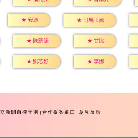
★
安迪
★
司馬玉嬌
★
甘比
★
陳凱韻
★
李娜
★
劉芯妤
立新聞自律守則
合作提案窗口
意見反應