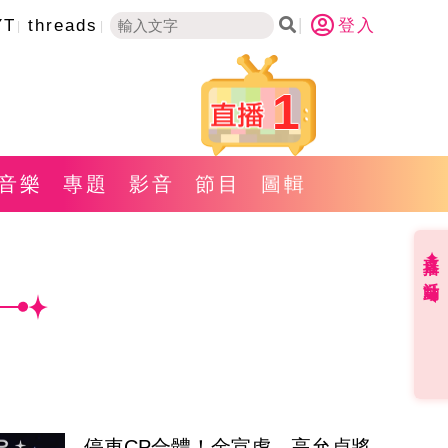
YT
threads
登入
1
音樂
專題
影音
節目
圖輯
直播✦活動
停車CP合體！金宣虎、高允貞將