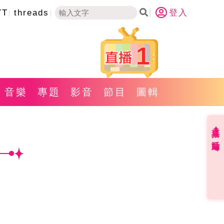
YT
threads
登入
1
音樂
專題
影音
節目
圖輯
直播✦活動