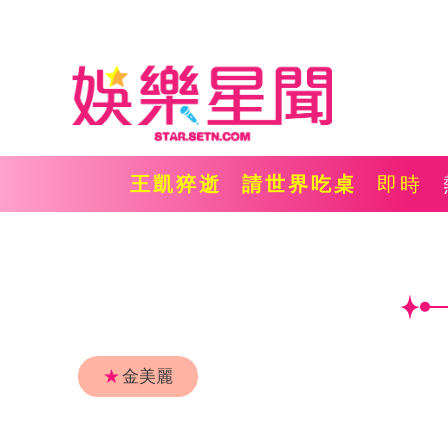
王凱猝逝
請世界吃桌
即時
★
金美麗