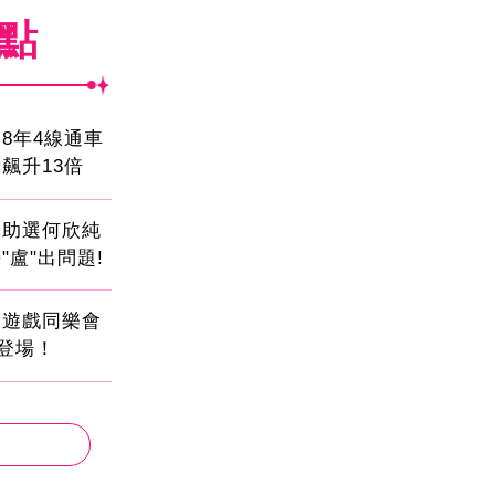
焦點
8年4線通車
飆升13倍
會助選何欣純
"盧"出問題!
創遊戲同樂會
日登場！