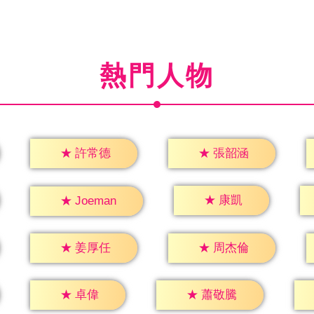
熱門人物
★
許常德
★
張韶涵
★
康凱
★
Joeman
★
姜厚任
★
周杰倫
★
卓偉
★
蕭敬騰