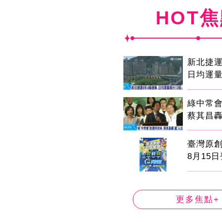
HOT
新北捷運
日均運量
綠中常
蔡其昌轟
臺灣原
8月15
更多焦點+