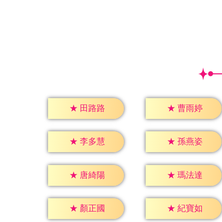
★
田路路
★
曹雨婷
★
李多慧
★
孫燕姿
★
唐綺陽
★
瑪法達
★
顏正國
★
紀寶如