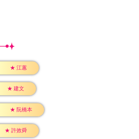
★
江蕙
★
建文
★
阮橋本
★
許效舜