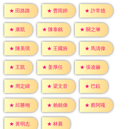
★
田路路
★
曹雨婷
★
許常德
★
康凱
★
陳泰銘
★
關之琳
★
陳美琪
★
王國旌
★
馬清偉
★
王凱
★
姜厚任
★
張凌赫
★
巴鈺
★
周定緯
★
梁文音
★
邱勝翊
★
賴銘偉
★
蔡阿嘎
★
林襄
★
黃明志