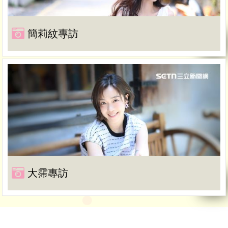
簡莉紋專訪
大霈專訪