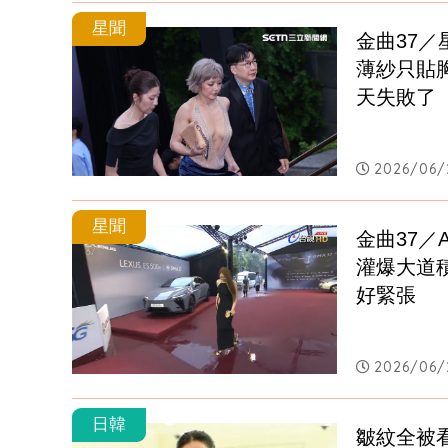
星聞
金曲37
薄紗只貼
天失敗了
2026/06/2
星聞
金曲37／
灌爆大道
好緊張
2026/06/
日韓
皺紋全被