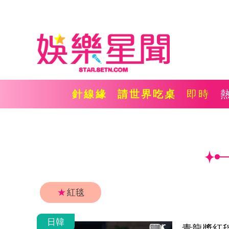
針線緣
請世界吃桌
即時
★
紅毯
日韓
青龍獎紅