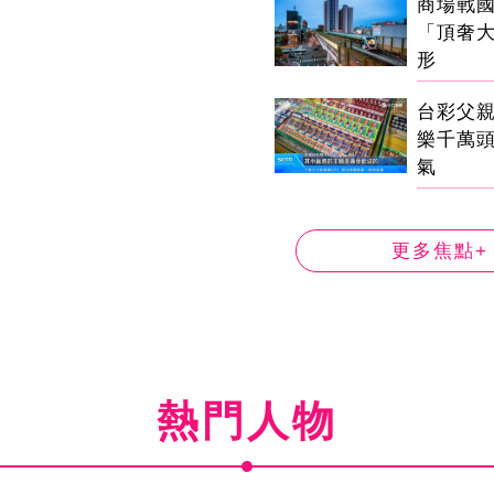
商場戰
「頂奢
形
台彩父
樂千萬
氣
更多焦點+
熱門人物