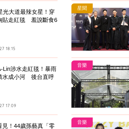
星聞
／星光大道最辣女星！穿
胸貼走紅毯　羞說斷食6
7 18:15
音樂
A-Lin涉水走紅毯！暴雨
積水成小河　後台直呼
27 17:09
音樂
看見！44歲孫藝真「零