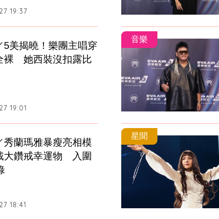
7 19:37
音樂
／5美揭曉！樂團主唱穿
全裸　她西裝沒扣露比
7 19:01
星聞
／秀蘭瑪雅暴瘦亮相模
戴大鑽戒幸運物　入圍
錄
7 18:41