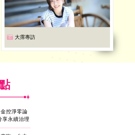
大霈專訪
焦點
光金控淨零論
分享永續治理