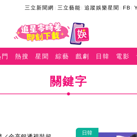
三立新聞網
三立藝能
追蹤娛樂星聞
FB
熱門
熱搜
星聞
綜藝
戲劇
日韓
電影
關鍵字
日韓
毯／金高銀透視裝超