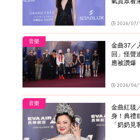
氣質眾看
2026/07/1
音樂
金曲37
回」怪聲
應被讚爆
2026/06/
音樂
金曲紅毯
身！典禮
「奶奶見