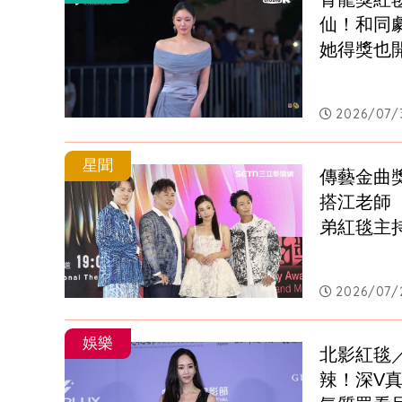
仙！和同
她得獎也
2026/07/3
星聞
傳藝金曲
搭江老師
弟紅毯主
2026/07/2
娛樂
北影紅毯
辣！深V