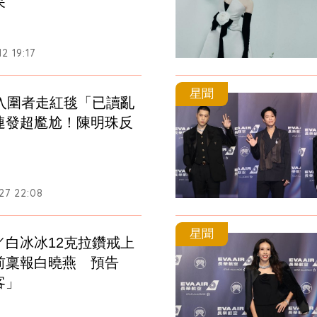
呆
2 19:17
星聞
／入圍者走紅毯「已讀亂
連發超尷尬！陳明珠反
27 22:08
星聞
／白冰冰12克拉鑽戒上
前稟報白曉燕　預告
客」