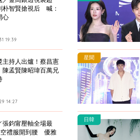
劇朴智賢搶視后　喊：
開心
1 19:39
星聞
獎主持人出爐！蔡昌憲
　陳孟賢陳昭瑋百萬兄
持
9 14:27
日韓
／張鈞甯壓軸全場最
真空禮服開到腰　優雅