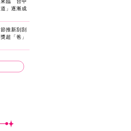
國來臨 台中
大道」逐漸成
親節推新刮刮
頭獎超「爸」