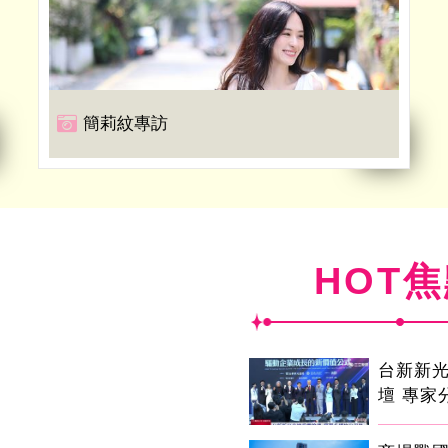
簡莉紋專訪
HOT
台新新
壇 專家