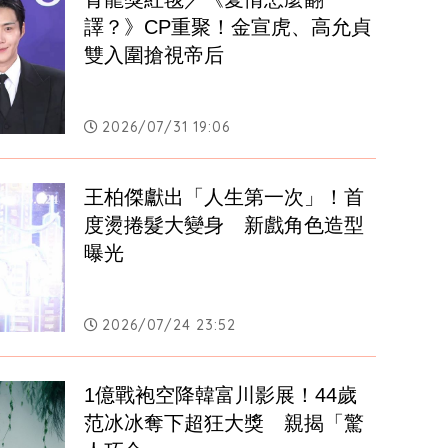
譯？》CP重聚！金宣虎、高允貞
雙入圍搶視帝后
2026/07/31 19:06
王柏傑獻出「人生第一次」！首
度燙捲髮大變身　新戲角色造型
曝光
2026/07/24 23:52
1億戰袍空降韓富川影展！44歲
范冰冰奪下超狂大獎　親揭「驚