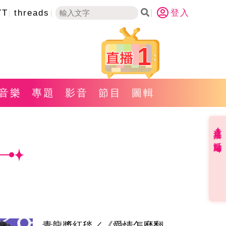
YT
threads
登入
1
音樂
專題
影音
節目
圖輯
直播✦活動
青龍獎紅毯／《愛情怎麼翻