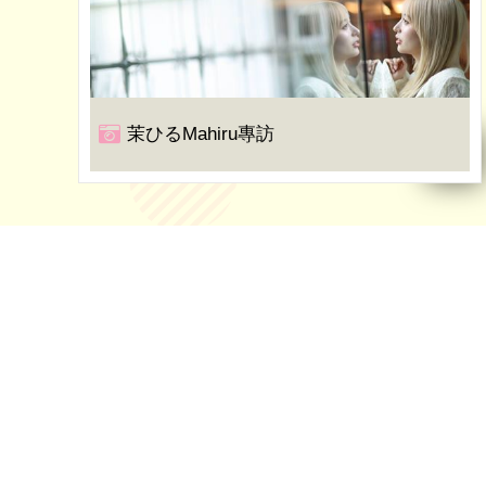
茉ひるMahiru專訪