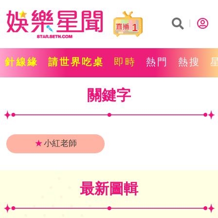
1
針線緣
請世界吃桌
即時
熱門
熱搜
關鍵字
★
小紅老師
最新圖輯