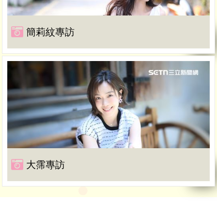
簡莉紋專訪
大霈專訪