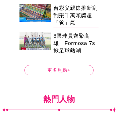
台彩父親節推新刮
刮樂千萬頭獎超
「爸」氣
8國球員齊聚高
雄 Formosa 7s
掀足球熱潮
更多焦點+
熱門人物