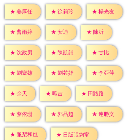
★
姜厚任
★
徐莉玲
★
楊光友
★
安迪
★
陳沂
★
曹雨婷
★
甘比
★
沈政男
★
陳凱韻
★
劉鑾雄
★
劉芯妤
★
李亞萍
★
余天
★
呱吉
★
田路路
★
蔡依珊
★
郭品超
★
連勝文
★
龜梨和也
★
日版張鈞甯