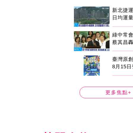
新北捷運
日均運量
綠中常
蔡其昌轟
臺灣原
8月15
更多焦點+