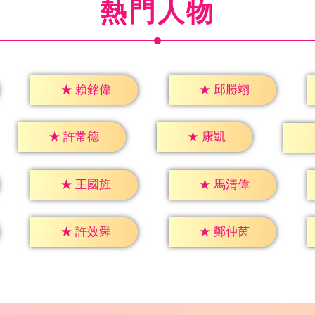
熱門人物
★
賴銘偉
★
邱勝翊
★
康凱
★
許常德
★
王國旌
★
馬清偉
★
許效舜
★
鄭仲茵