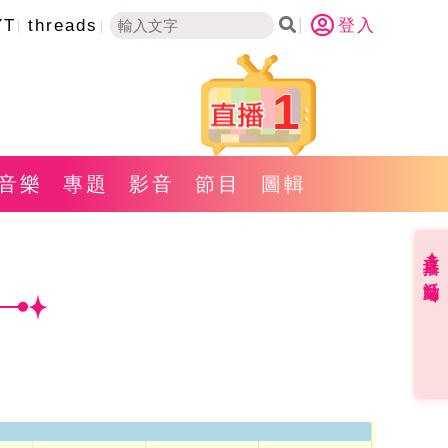
YT
threads
登入
1
音樂
專題
影音
節目
圖輯
直播✦活動