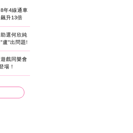
8年4線通車
飆升13倍
會助選何欣純
"盧"出問題!
創遊戲同樂會
日登場！