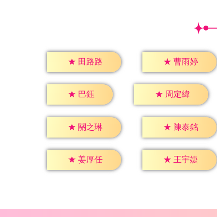
★
田路路
★
曹雨婷
★
巴鈺
★
周定緯
★
關之琳
★
陳泰銘
★
姜厚任
★
王宇婕