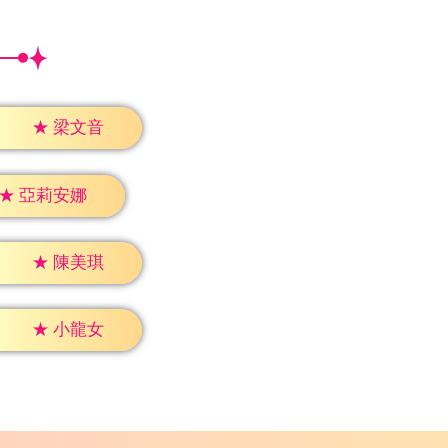
★
梁文音
★
亞莉安娜
★
陳美琪
★
小龍女