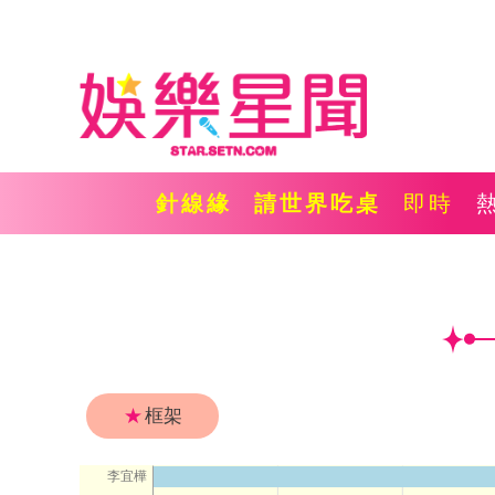
針線緣
請世界吃桌
即時
★
框架
李宜樺