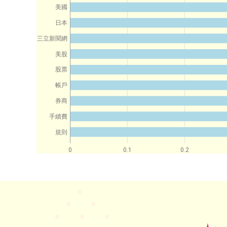
美國
日本
三立新聞網
美股
股票
帳戶
券商
手續費
規則
0
0.1
0.2