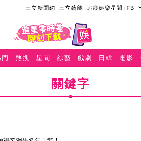
三立新聞網
三立藝能
追蹤娛樂星聞
FB
熱門
熱搜
星聞
綜藝
戲劇
日韓
電影
關鍵字
大咖視帝消失多年！驚人