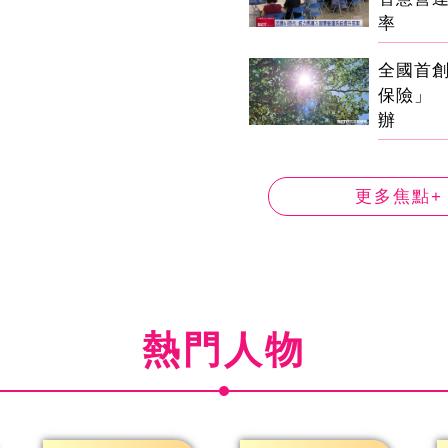
率
全國首
保險」 
辦
更多焦點+
熱門人物