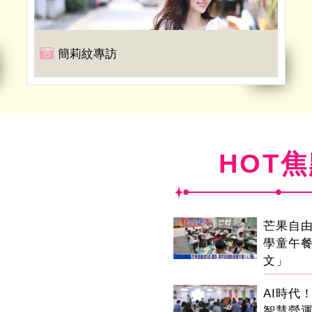
簡莉紋專訪
HOT
芒果自由
學童午
文」
AI時代
智慧營