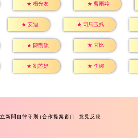
★
楊光友
★
曹雨婷
★
安迪
★
司馬玉嬌
★
甘比
★
陳凱韻
★
李娜
★
劉芯妤
立新聞自律守則
合作提案窗口
意見反應