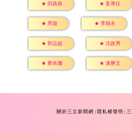
★
田路路
★
姜厚任
★
周遊
★
李朝永
★
郭品超
★
沈政男
★
蔡依珊
★
連勝文
關於三立新聞網
隱私權聲明
三