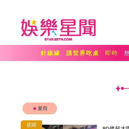
針線緣
請世界吃桌
即時
★
夏雨
星聞
80歲超