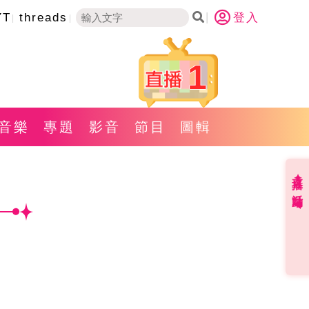
YT
threads
登入
1
音樂
專題
影音
節目
圖輯
直播✦活動