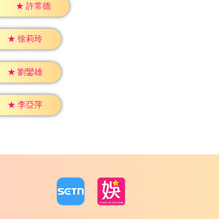
★
許常德
★
徐莉玲
★
劉鑾雄
★
李亞萍