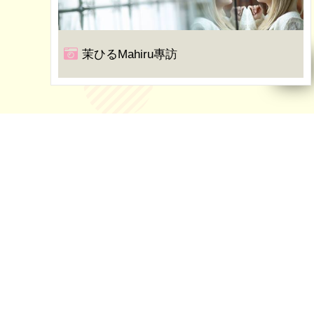
茉ひるMahiru專訪