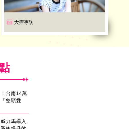
大霈專訪
焦點
！台南14萬
餐「整顆愛
！威力馬導入
運系統提升效