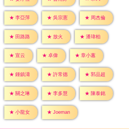
★
李亞萍
★
吳宗憲
★
周杰倫
★
放火
★
田路路
★
潘瑋柏
★
宣云
★
卓偉
★
章小蕙
★
鍾鎮濤
★
許常德
★
郭品超
★
關之琳
★
李多慧
★
陳泰銘
★
小龍女
★
Joeman