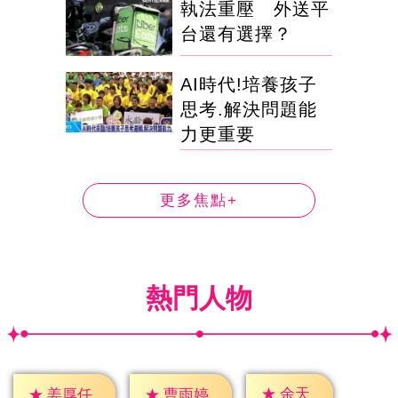
執法重壓 外送平
台還有選擇？
AI時代!培養孩子
思考.解決問題能
力更重要
更多焦點+
熱門人物
★
余天
★
姜厚任
★
曹雨婷