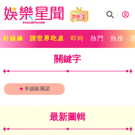
1
針線緣
請世界吃桌
即時
熱門
熱搜
關鍵字
★
辛妮歐康諾
最新圖輯