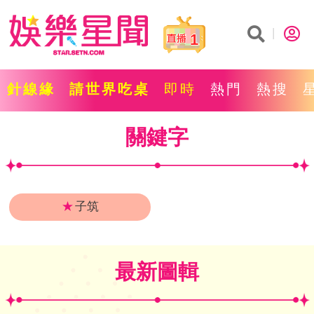
1
針線緣
請世界吃桌
即時
熱門
熱搜
關鍵字
★
子筑
最新圖輯