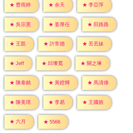
★
余天
★
曹雨婷
★
李亞萍
★
吳宗憲
★
姜厚任
★
田路路
★
王凱
★
許常德
★
丟丟妹
★
Jeff
★
邱瓈寬
★
關之琳
★
陳泰銘
★
黃鐙輝
★
馬清偉
★
李易
★
陳美琪
★
王國旌
★
六月
★
5566