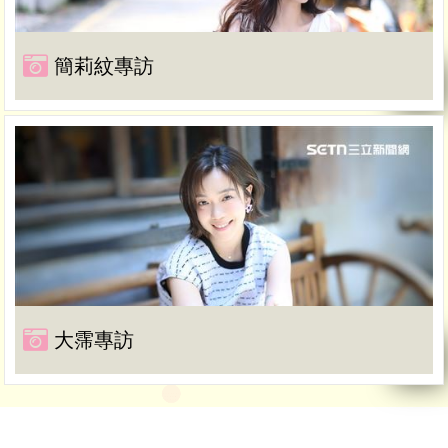
簡莉紋專訪
大霈專訪