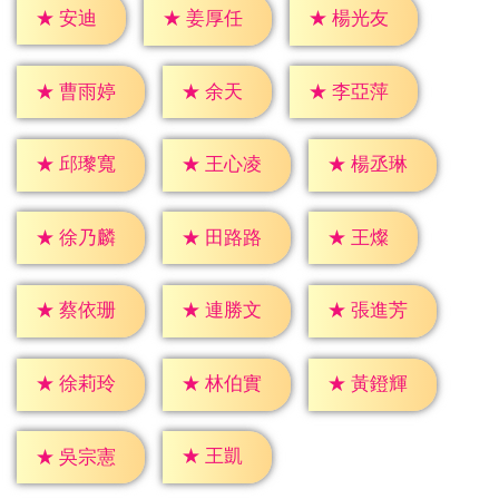
★
安迪
★
姜厚任
★
楊光友
★
余天
★
曹雨婷
★
李亞萍
★
邱瓈寬
★
王心凌
★
楊丞琳
★
王燦
★
徐乃麟
★
田路路
★
蔡依珊
★
連勝文
★
張進芳
★
徐莉玲
★
林伯實
★
黃鐙輝
★
王凱
★
吳宗憲