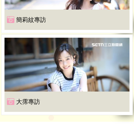
簡莉紋專訪
大霈專訪