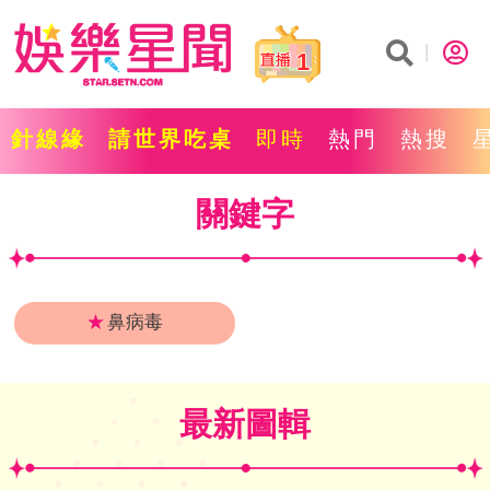
1
針線緣
請世界吃桌
即時
熱門
熱搜
關鍵字
★
鼻病毒
最新圖輯