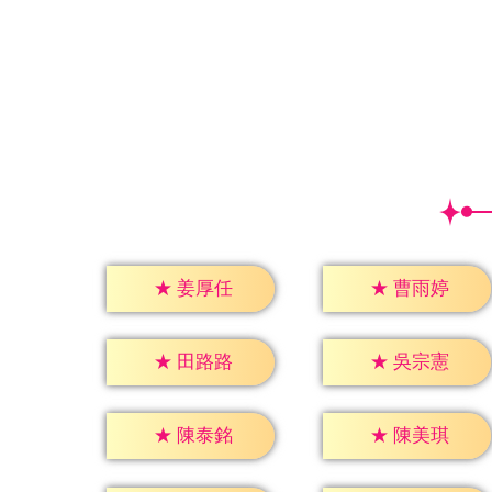
★
姜厚任
★
曹雨婷
★
田路路
★
吳宗憲
★
陳泰銘
★
陳美琪