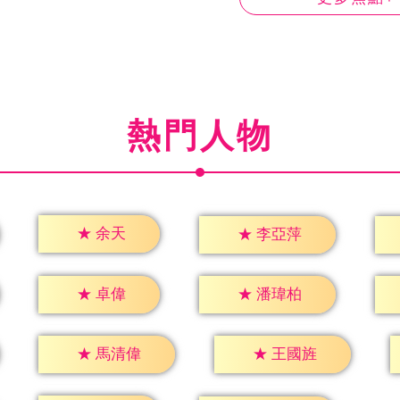
熱門人物
★
余天
★
李亞萍
★
卓偉
★
潘瑋柏
★
馬清偉
★
王國旌