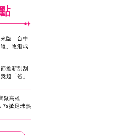
焦點
國來臨 台中
大道」逐漸成
親節推新刮刮
頭獎超「爸」
員齊聚高雄
sa 7s掀足球熱