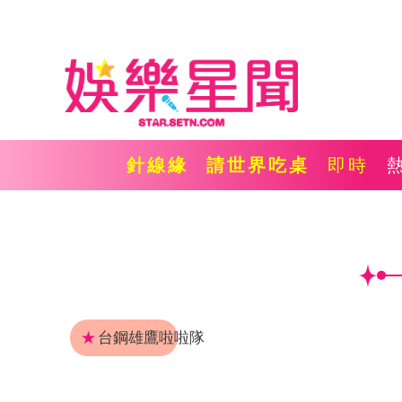
針線緣
請世界吃桌
即時
★
台鋼雄鷹啦啦隊