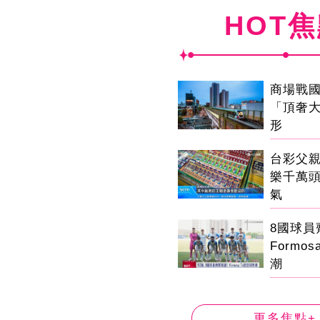
HOT
商場戰
「頂奢
形
台彩父
樂千萬
氣
8國球
Formo
潮
更多焦點+