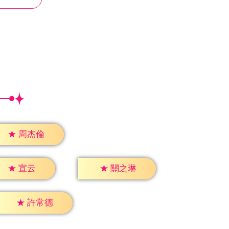
★
周杰倫
★
宣云
★
關之琳
★
許常德