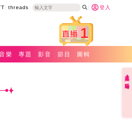
YT
threads
登入
1
音樂
專題
影音
節目
圖輯
直播✦活動