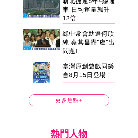
新北捷運8年4線通
車 日均運量飆升
13倍
綠中常會助選何欣
純 蔡其昌轟"盧"出
問題!
臺灣原創遊戲同樂
會8月15日登場！
更多焦點+
熱門人物