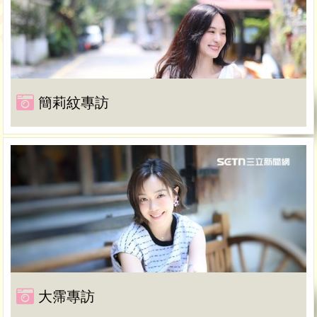
簡莉紋專訪
大霈專訪