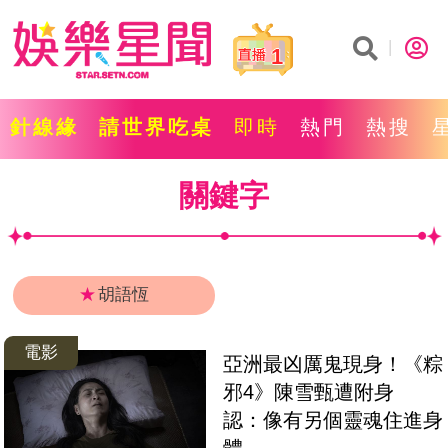
1
針線緣
請世界吃桌
即時
熱門
熱搜
關鍵字
★
胡語恆
電影
亞洲最凶厲鬼現身！《粽
邪4》陳雪甄遭附身　
認：像有另個靈魂住進身
體