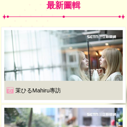
最新圖輯
茉ひるMahiru專訪