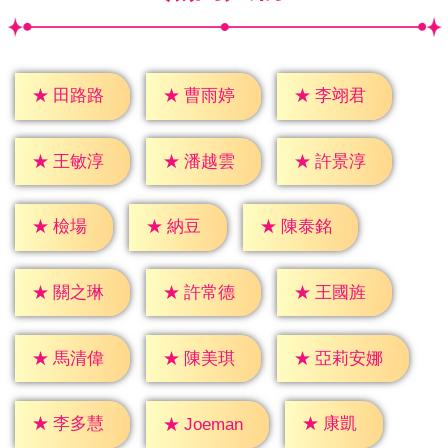
★
田路路
★
曹雨婷
★
李翊君
★
王敏淳
★
潘越雲
★
許景淳
★
檢場
★
納豆
★
陳泰銘
★
關之琳
★
許常德
★
王國旌
★
馬清偉
★
陳美琪
★
亞莉安娜
★
康凱
★
李多慧
★
Joeman