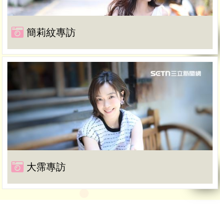
簡莉紋專訪
大霈專訪