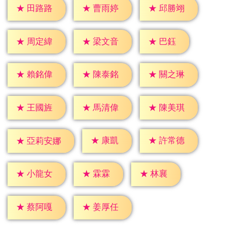
★
田路路
★
曹雨婷
★
邱勝翊
★
巴鈺
★
周定緯
★
梁文音
★
賴銘偉
★
陳泰銘
★
關之琳
★
王國旌
★
馬清偉
★
陳美琪
★
康凱
★
許常德
★
亞莉安娜
★
霖霖
★
林襄
★
小龍女
★
蔡阿嘎
★
姜厚任