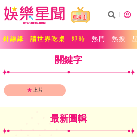
1
針線緣
請世界吃桌
即時
熱門
熱搜
關鍵字
★
上片
最新圖輯