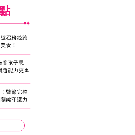
焦點
蛋號召粉絲跨
吃美食！
!培養孩子思
問題能力更重
機！醫籲完整
有關鍵守護力