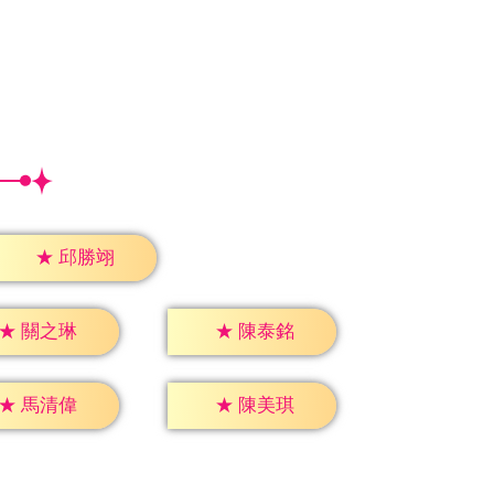
★
邱勝翊
★
關之琳
★
陳泰銘
★
馬清偉
★
陳美琪