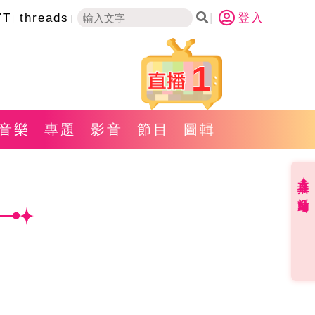
YT
threads
登入
1
音樂
專題
影音
節目
圖輯
直播✦活動