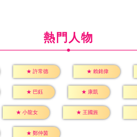
熱門人物
★
許常德
★
賴銘偉
★
巴鈺
★
康凱
★
小龍女
★
王國旌
★
鄭仲茵