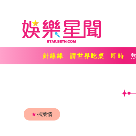
針線緣
請世界吃桌
即時
★
楓葉情