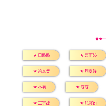
★
田路路
★
曹雨婷
★
梁文音
★
周定緯
★
林襄
★
霖霖
★
王宇婕
★
紀寶如