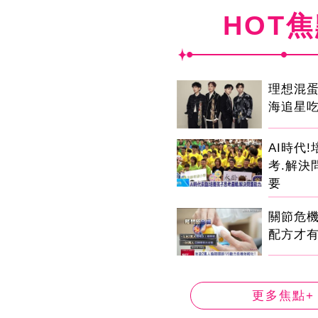
HOT
理想混
海追星
AI時代
考.解決
要
關節危
配方才
更多焦點+