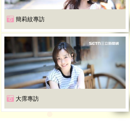
簡莉紋專訪
大霈專訪