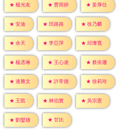
★
楊光友
★
曹雨婷
★
姜厚任
★
安迪
★
田路路
★
徐乃麟
★
余天
★
李亞萍
★
邱瓈寬
★
楊丞琳
★
王心凌
★
蔡依珊
★
連勝文
★
許常德
★
徐莉玲
★
王凱
★
林伯實
★
吳宗憲
★
甘比
★
劉鑾雄