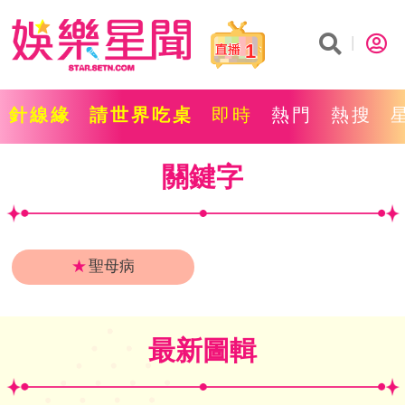
1
針線緣
請世界吃桌
即時
熱門
熱搜
關鍵字
★
聖母病
最新圖輯