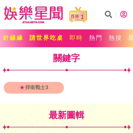
1
針線緣
請世界吃桌
即時
熱門
熱搜
關鍵字
★
捍衛戰士3
最新圖輯