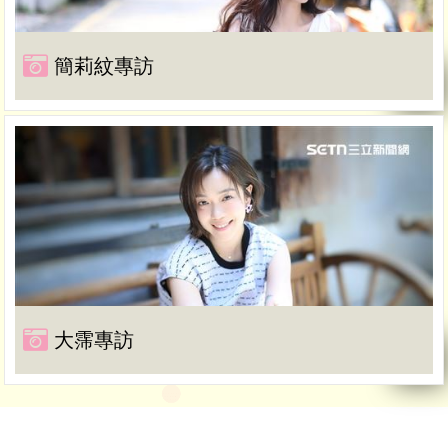
簡莉紋專訪
大霈專訪