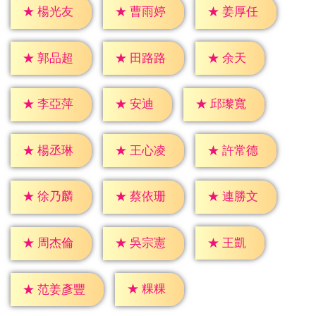
★
楊光友
★
曹雨婷
★
姜厚任
★
余天
★
郭品超
★
田路路
★
安迪
★
李亞萍
★
邱瓈寬
★
楊丞琳
★
王心凌
★
許常德
★
徐乃麟
★
蔡依珊
★
連勝文
★
王凱
★
周杰倫
★
吳宗憲
★
粿粿
★
范姜彥豐