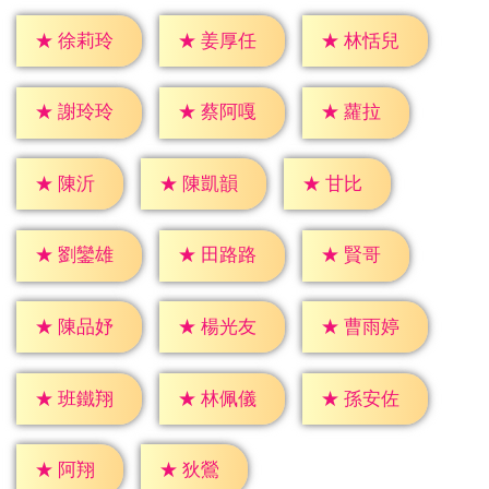
★
徐莉玲
★
姜厚任
★
林恬兒
★
蘿拉
★
謝玲玲
★
蔡阿嘎
★
陳沂
★
甘比
★
陳凱韻
★
賢哥
★
劉鑾雄
★
田路路
★
陳品妤
★
楊光友
★
曹雨婷
★
班鐵翔
★
林佩儀
★
孫安佐
★
阿翔
★
狄鶯