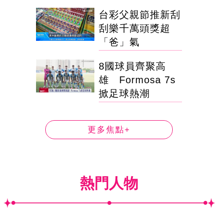
台彩父親節推新刮
刮樂千萬頭獎超
「爸」氣
8國球員齊聚高
雄 Formosa 7s
掀足球熱潮
更多焦點+
熱門人物