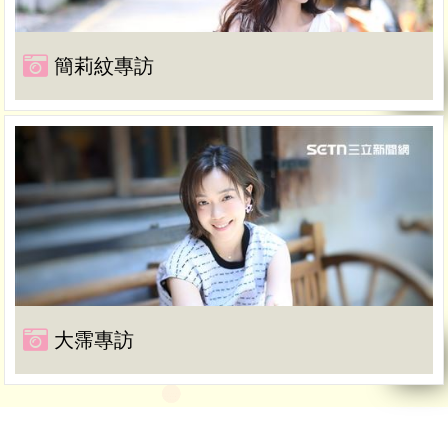
簡莉紋專訪
大霈專訪