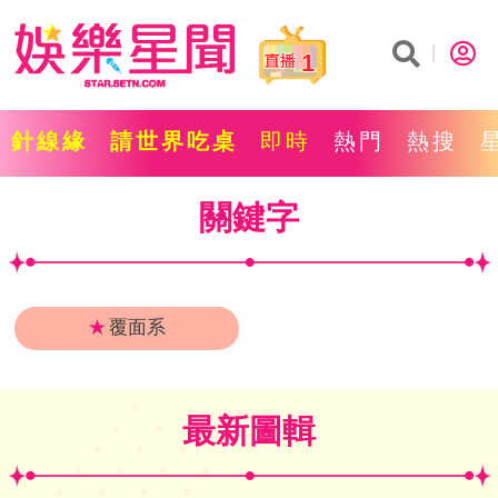
1
針線緣
請世界吃桌
即時
熱門
熱搜
關鍵字
★
覆面系
最新圖輯