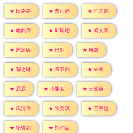
★
田路路
★
曹雨婷
★
許常德
★
賴銘偉
★
邱勝翊
★
梁文音
★
巴鈺
★
康凱
★
周定緯
★
林襄
★
關之琳
★
陳泰銘
★
霖霖
★
小龍女
★
王國旌
★
馬清偉
★
陳美琪
★
王宇婕
★
紀寶如
★
鄭仲茵