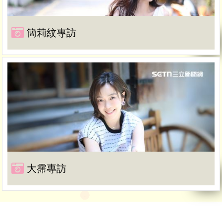
簡莉紋專訪
大霈專訪