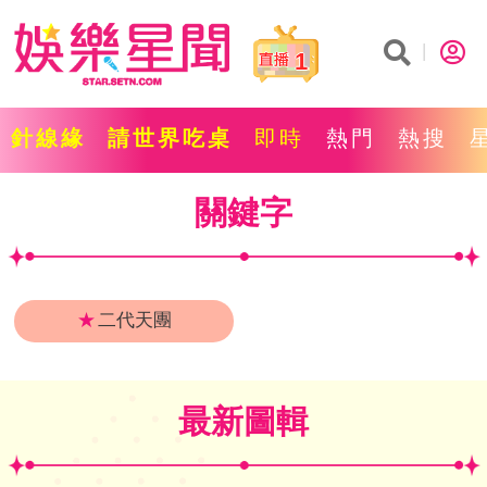
1
針線緣
請世界吃桌
即時
熱門
熱搜
關鍵字
★
二代天團
最新圖輯