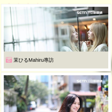
茉ひるMahiru專訪