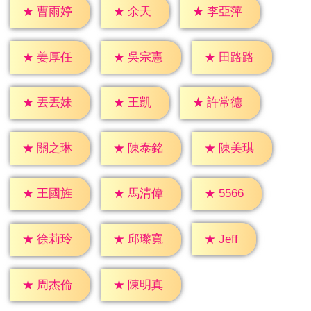
★
余天
★
曹雨婷
★
李亞萍
★
姜厚任
★
吳宗憲
★
田路路
★
王凱
★
丟丟妹
★
許常德
★
關之琳
★
陳泰銘
★
陳美琪
★
5566
★
王國旌
★
馬清偉
★
Jeff
★
徐莉玲
★
邱瓈寬
★
周杰倫
★
陳明真