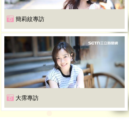
簡莉紋專訪
大霈專訪