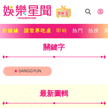
1
針線緣
請世界吃桌
即時
熱門
熱搜
關鍵字
★
SANGGYUN
最新圖輯