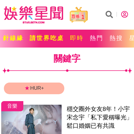
1
針線緣
請世界吃桌
即時
熱門
熱搜
關鍵字
★
HUR+
音樂
穩交圈外女友8年！小宇
宋念宇「私下愛稱曝光」
鬆口婚姻已有共識