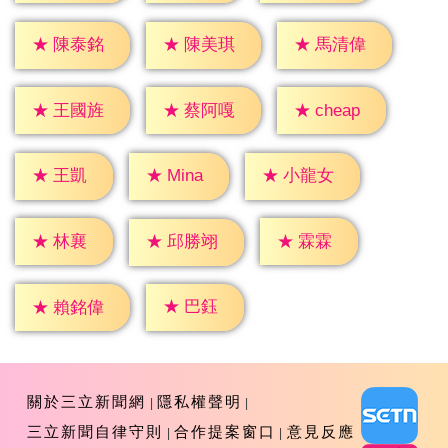
★
陳泰銘
★
陳美琪
★
馬清偉
★
cheap
★
王國旌
★
蔡阿嘎
★
王凱
★
Mina
★
小龍女
★
林襄
★
霖霖
★
邱勝翊
★
巴鈺
★
賴銘偉
關於三立新聞網
隱私權聲明
三立新聞自律守則
合作提案窗口
意見反應