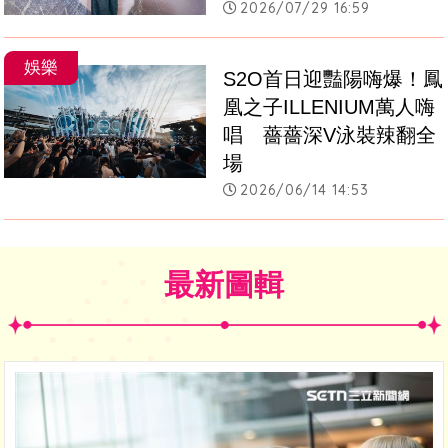
2026/07/29 16:59
娛樂
S2O首日迎豔陽嗨爆！鳳
凰之子ILLENIUM萬人嗨
唱　薔薔深V泳裝辣翻全
場
2026/06/14 14:53
最新圖輯