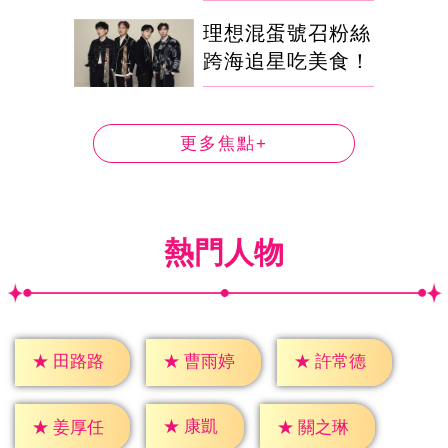
理想混蛋號召粉絲
跨海追星吃美食！
更多焦點+
熱門人物
★
田路路
★
曹雨婷
★
許常德
★
康凱
★
姜厚任
★
關之琳