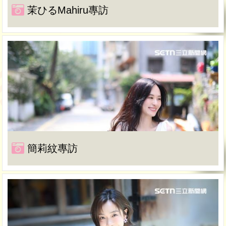
茉ひるMahiru專訪
簡莉紋專訪