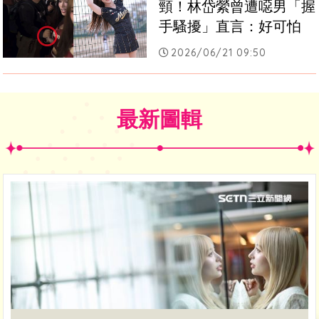
頸！林岱縈曾遭噁男「握
手騷擾」直言：好可怕
2026/06/21 09:50
最新圖輯