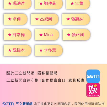
★
江蕙
★
瑪法達
★
鄭仲茵
★
卓偉
★
杰威爾
★
張惠妹
★
Mina
★
許常德
★
顏正國
★
阮橋本
★
李多慧
關於三立新聞網
隱私權聲明
三立新聞自律守則
合作提案窗口
意見反應
三立新聞網
為了提供更好的閱讀內容，我們使用相關網站技