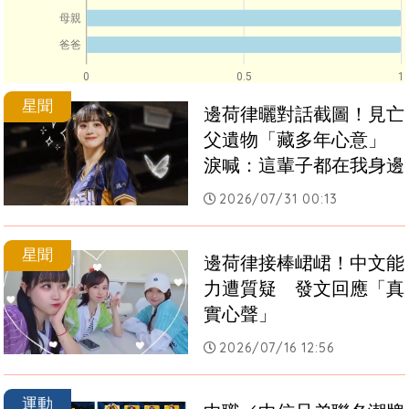
母親
爸爸
0
0.5
1
星聞
邊荷律曬對話截圖！見亡
父遺物「藏多年心意」　
淚喊：這輩子都在我身邊
2026/07/31 00:13
星聞
邊荷律接棒峮峮！中文能
力遭質疑　發文回應「真
實心聲」
2026/07/16 12:56
運動