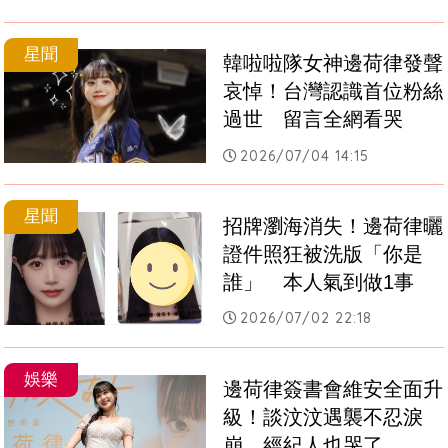
星聞
韓啦啦隊女神邊荷律發聲
哀悼！台灣認識首位粉絲
過世　留言全網看哭
2026/07/04 14:15
星聞
招牌瀏海消失！邊荷律曬
證件照狂被洗版「你是
誰」　本人氣到做1事
2026/07/02 22:18
娛樂
邊荷律簽書會維安全面升
級！談汶汶遇襲不忍淚
崩　經紀人也哭了