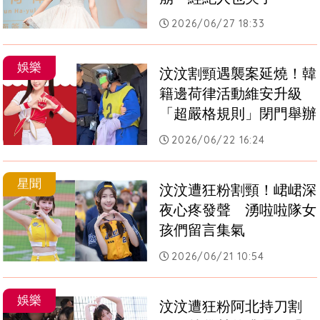
2026/06/27 18:33
娛樂
汶汶割頸遇襲案延燒！韓
籍邊荷律活動維安升級
「超嚴格規則」閉門舉辦
2026/06/22 16:24
星聞
汶汶遭狂粉割頸！峮峮深
夜心疼發聲　湧啦啦隊女
孩們留言集氣
2026/06/21 10:54
娛樂
汶汶遭狂粉阿北持刀割