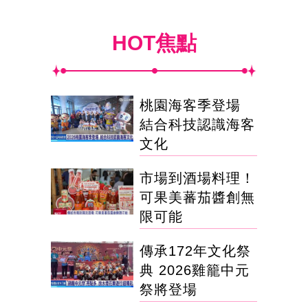
HOT焦點
桃園海客季登場
結合科技認識海客
文化
市場到酒場料理！
可果美蕃茄醬創無
限可能
傳承172年文化祭
典 2026雞籠中元
祭將登場