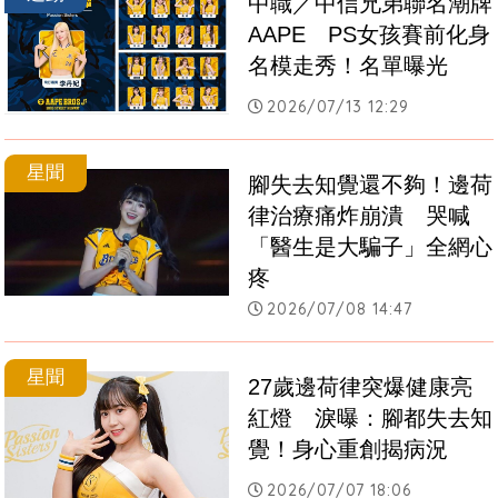
中職／中信兄弟聯名潮牌
AAPE　PS女孩賽前化身
名模走秀！名單曝光
2026/07/13 12:29
星聞
腳失去知覺還不夠！邊荷
律治療痛炸崩潰　哭喊
「醫生是大騙子」全網心
疼
2026/07/08 14:47
星聞
27歲邊荷律突爆健康亮
紅燈　淚曝：腳都失去知
覺！身心重創揭病況
2026/07/07 18:06