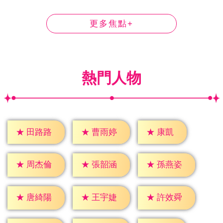
更多焦點+
熱門人物
★
康凱
★
田路路
★
曹雨婷
★
周杰倫
★
張韶涵
★
孫燕姿
★
唐綺陽
★
王宇婕
★
許效舜