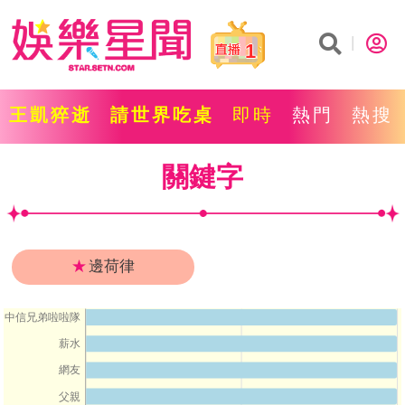
1
王凱猝逝
請世界吃桌
即時
熱門
熱搜
關鍵字
★
邊荷律
中信兄弟啦啦隊
薪水
網友
父親