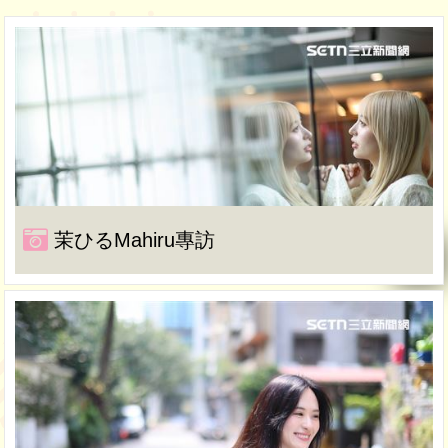
茉ひるMahiru專訪