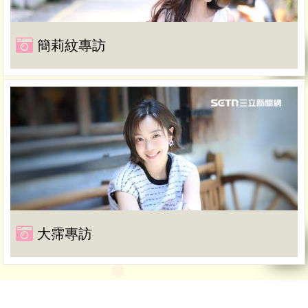
簡莉紋專訪
大霈專訪