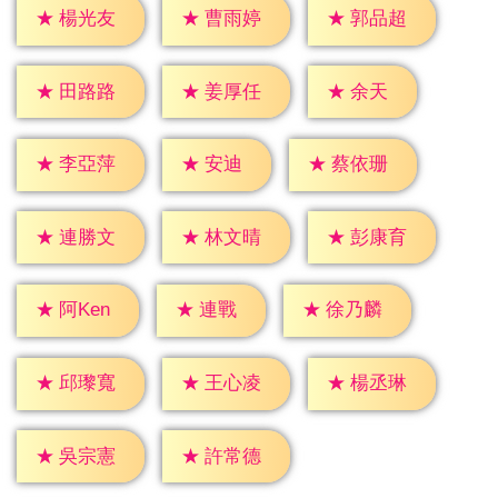
★
楊光友
★
曹雨婷
★
郭品超
★
余天
★
田路路
★
姜厚任
★
安迪
★
李亞萍
★
蔡依珊
★
連勝文
★
林文晴
★
彭康育
★
連戰
★
阿Ken
★
徐乃麟
★
邱瓈寬
★
王心凌
★
楊丞琳
★
吳宗憲
★
許常德