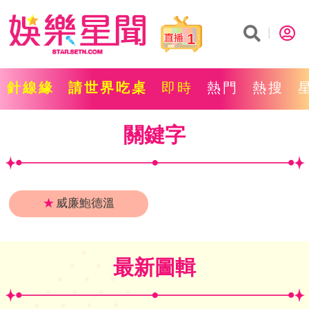
1
針線緣
請世界吃桌
即時
熱門
熱搜
關鍵字
★
威廉鮑德溫
最新圖輯