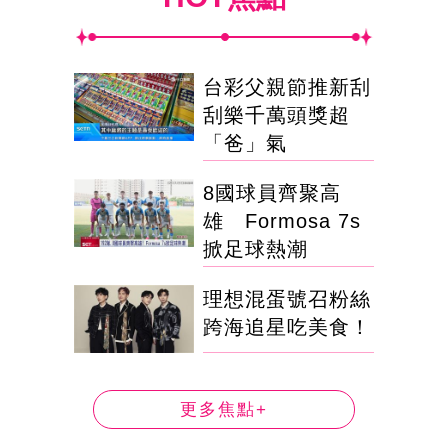
台彩父親節推新刮
刮樂千萬頭獎超
「爸」氣
8國球員齊聚高
雄 Formosa 7s
掀足球熱潮
理想混蛋號召粉絲
跨海追星吃美食！
更多焦點+