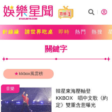
1
針線緣
請世界吃桌
即時
熱門
熱搜
關鍵字
★
kkbox風雲榜
音樂
韓星東海壓軸登
KKBOX　唱中文歌《約
定》雙重含意曝光