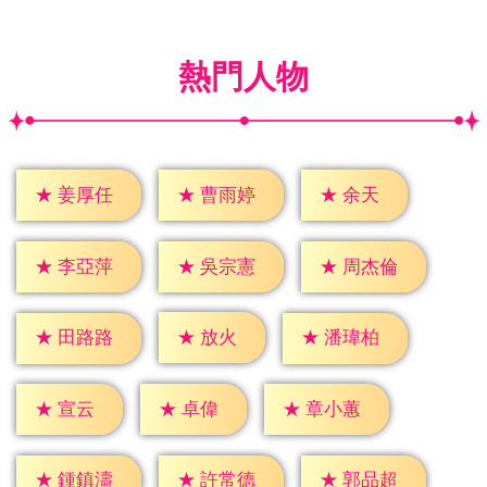
熱門人物
★
余天
★
姜厚任
★
曹雨婷
★
李亞萍
★
吳宗憲
★
周杰倫
★
放火
★
田路路
★
潘瑋柏
★
宣云
★
卓偉
★
章小蕙
★
鍾鎮濤
★
許常德
★
郭品超