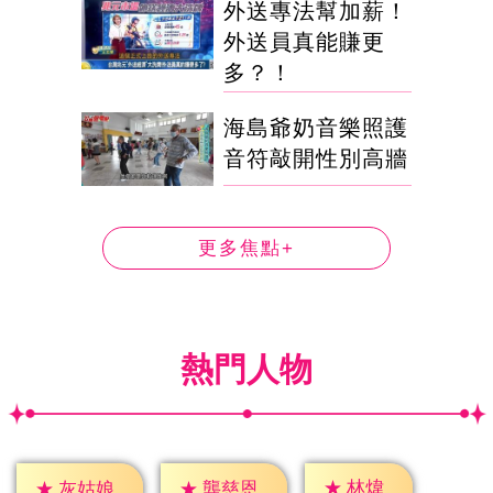
外送專法幫加薪！
外送員真能賺更
多？！
海島爺奶音樂照護
音符敲開性別高牆
更多焦點+
熱門人物
★
林煒
★
灰姑娘
★
龔慈恩