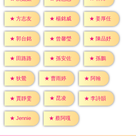
★
方志友
★
楊銘威
★
姜厚任
★
郭台銘
★
曾馨瑩
★
陳品妤
★
孫鵬
★
田路路
★
孫安佐
★
狄鶯
★
阿翰
★
曹雨婷
★
昆凌
★
賈靜雯
★
李詩韻
★
Jennie
★
蔡阿嘎