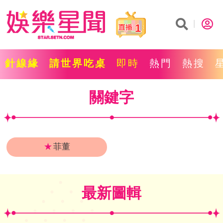
1
針線緣
請世界吃桌
即時
熱門
熱搜
關鍵字
★
菲董
最新圖輯