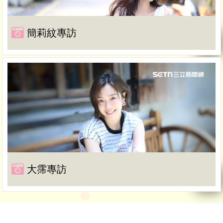
簡莉紋專訪
大霈專訪