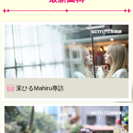
茉ひるMahiru專訪