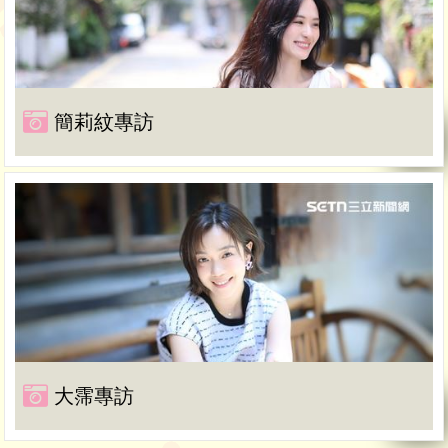
簡莉紋專訪
大霈專訪