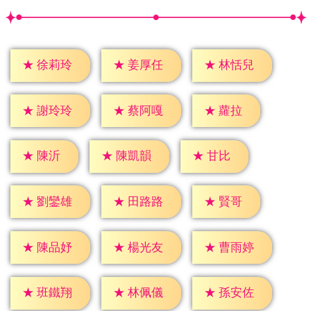
★
徐莉玲
★
姜厚任
★
林恬兒
★
蘿拉
★
謝玲玲
★
蔡阿嘎
★
陳沂
★
甘比
★
陳凱韻
★
賢哥
★
劉鑾雄
★
田路路
★
陳品妤
★
楊光友
★
曹雨婷
★
班鐵翔
★
林佩儀
★
孫安佐