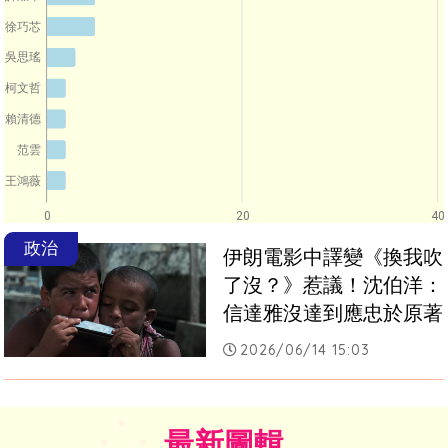
徐巧芯
吳思瑤
柯文哲
賴清德
范雲
王鴻薇
0
20
40
政治
伊朗電影中譯變《換我吹
了沒？》惹議！沈伯洋：
信達雅沒達到應忠於原著
2026/06/14 15:03
最新圖輯