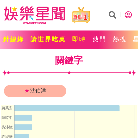
1
針線緣
請世界吃桌
即時
熱門
熱搜
關鍵字
★
沈伯洋
蔣萬安
陳時中
吳沛憶
許淑華