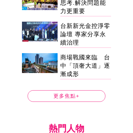
思考.解決問題能
力更重要
台新新光金控淨零
論壇 專家分享永
續治理
商場戰國來臨 台
中「頂奢大道」逐
漸成形
更多焦點+
熱門人物