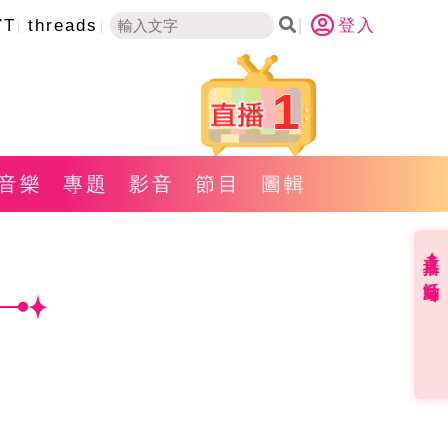
YT
threads
登入
1
音樂
專題
影音
節目
圖輯
直播✦活動