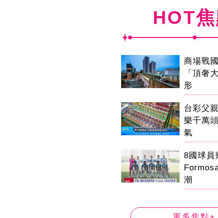
HOT
商場戰
「頂奢
形
台彩父
樂千萬
氣
8國球
Formo
潮
更多焦點+