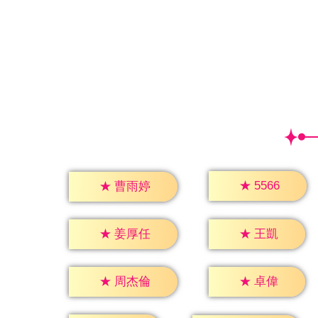
★
5566
★
曹雨婷
★
王凱
★
姜厚任
★
卓偉
★
周杰倫