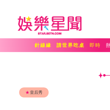
針線緣
請世界吃桌
即時
★
皇后秀