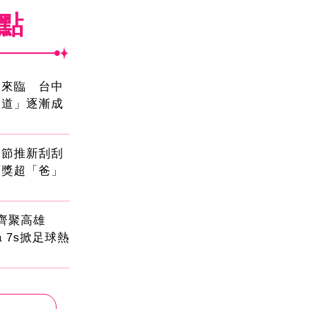
焦點
國來臨 台中
大道」逐漸成
親節推新刮刮
頭獎超「爸」
員齊聚高雄
sa 7s掀足球熱