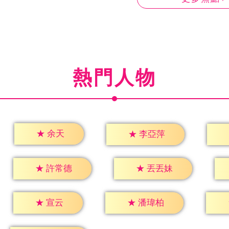
熱門人物
★
余天
★
李亞萍
★
許常德
★
丟丟妹
★
宣云
★
潘瑋柏