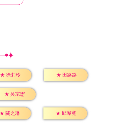
★
徐莉玲
★
田路路
★
吳宗憲
★
關之琳
★
邱瓈寬