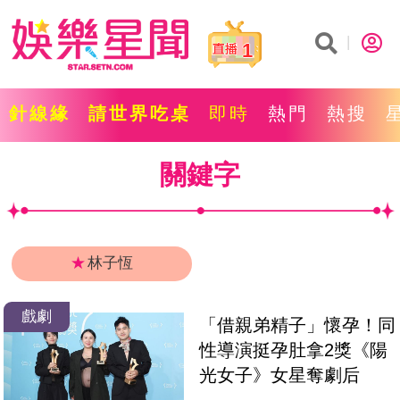
1
針線緣
請世界吃桌
即時
熱門
熱搜
關鍵字
★
林子恆
戲劇
「借親弟精子」懷孕！同
性導演挺孕肚拿2獎《陽
光女子》女星奪劇后