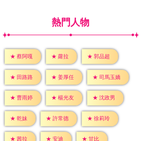
熱門人物
★
蘿拉
★
蔡阿嘎
★
郭品超
★
田路路
★
姜厚任
★
司馬玉嬌
★
曹雨婷
★
楊光友
★
沈政男
★
乾妹
★
許常德
★
徐莉玲
★
茜拉
★
安迪
★
甘比