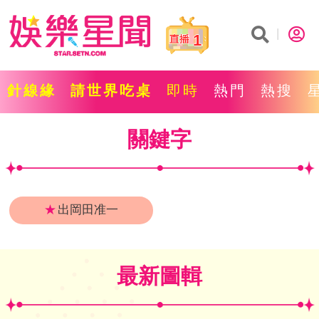
1
針線緣
請世界吃桌
即時
熱門
熱搜
關鍵字
★
出岡田准一
最新圖輯