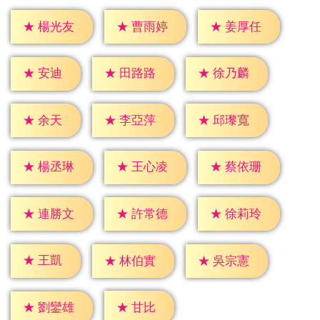
★
楊光友
★
曹雨婷
★
姜厚任
★
安迪
★
田路路
★
徐乃麟
★
余天
★
李亞萍
★
邱瓈寬
★
楊丞琳
★
王心凌
★
蔡依珊
★
連勝文
★
許常德
★
徐莉玲
★
王凱
★
林伯實
★
吳宗憲
★
甘比
★
劉鑾雄