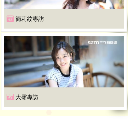
簡莉紋專訪
大霈專訪