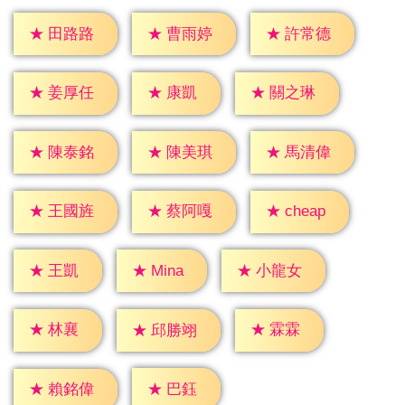
★
田路路
★
曹雨婷
★
許常德
★
康凱
★
姜厚任
★
關之琳
★
陳泰銘
★
陳美琪
★
馬清偉
★
cheap
★
王國旌
★
蔡阿嘎
★
王凱
★
Mina
★
小龍女
★
林襄
★
霖霖
★
邱勝翊
★
巴鈺
★
賴銘偉