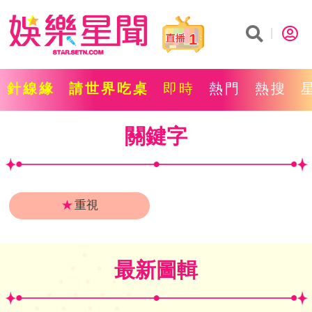
1
針線緣
請世界吃桌
即時
熱門
熱搜
關鍵字
★
重視
最新圖輯