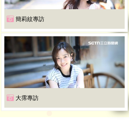
簡莉紋專訪
大霈專訪