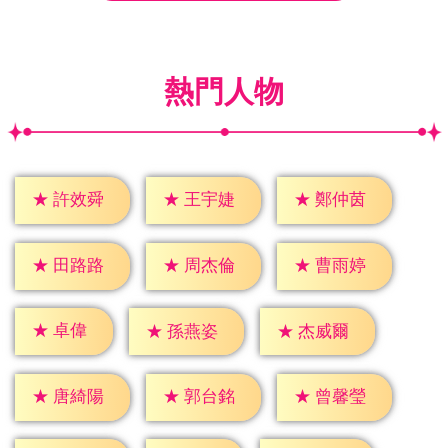
熱門人物
★
許效舜
★
王宇婕
★
鄭仲茵
★
田路路
★
周杰倫
★
曹雨婷
★
卓偉
★
孫燕姿
★
杰威爾
★
唐綺陽
★
郭台銘
★
曾馨瑩