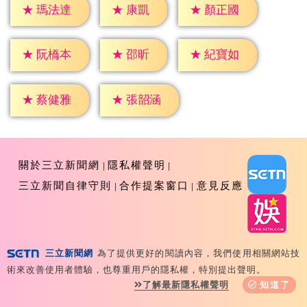
★
康凱
★
瑪法達
★
顏正國
★
邵昕
★
阮橋本
★
紀寶如
★
蔡健雅
★
張韶涵
關於三立新聞網
隱私權聲明
三立新聞自律守則
合作提案窗口
意見反應
三立新聞網
為了提供更好的閱讀內容，我們使用相關網站技
Copyright ©2026 Sanlih E-Television All Rights
術來改善使用者體驗，也尊重用戶的隱私權，特別提出聲明。
Reserved 版權所有 盜用必究 台北市內湖區舊宗路一段159
了解最新隱私權聲明
知道了
號 02-8792-8888