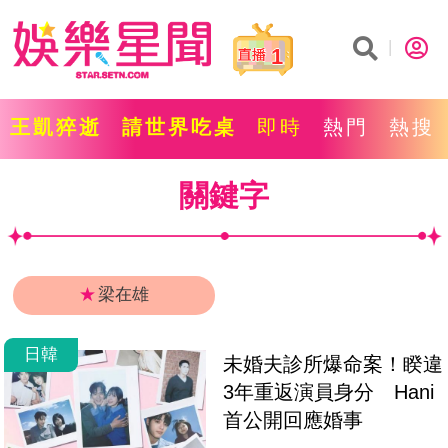
1
王凱猝逝
請世界吃桌
即時
熱門
熱搜
關鍵字
★
梁在雄
日韓
未婚夫診所爆命案！睽違
3年重返演員身分　Hani
首公開回應婚事