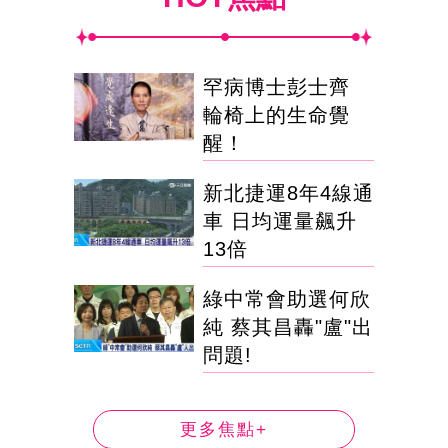
罕病博士彭士齊
輪椅上的生命覺
醒！
新北捷運8年4線通
車 日均運量飆升
13倍
綠中常會助選何欣
純 蔡其昌轟"盧"出
問題!
更多焦點+