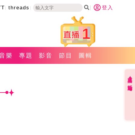
YT
threads
登入
1
音樂
專題
影音
節目
圖輯
直播✦活動