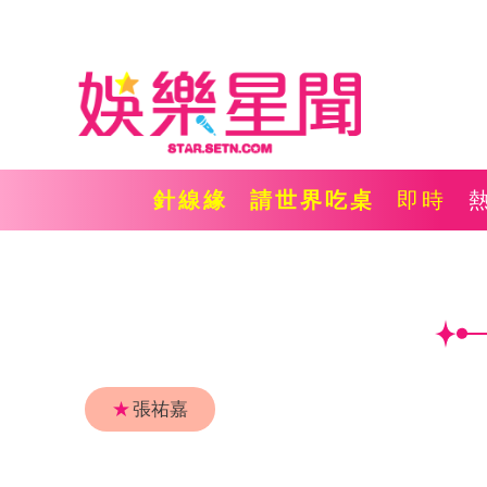
針線緣
請世界吃桌
即時
★
張祐嘉