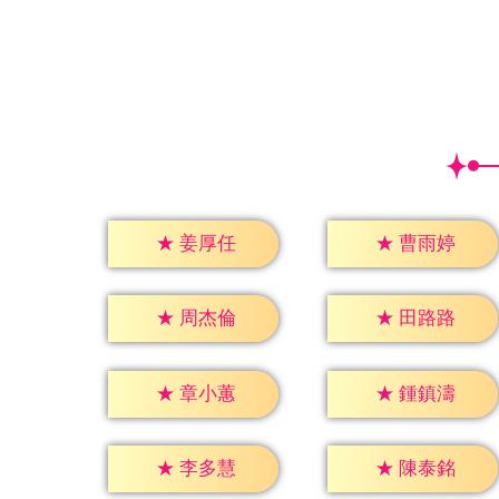
★
姜厚任
★
曹雨婷
★
周杰倫
★
田路路
★
章小蕙
★
鍾鎮濤
★
李多慧
★
陳泰銘