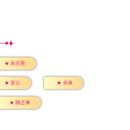
★
吳宗憲
★
宣云
★
卓偉
★
關之琳