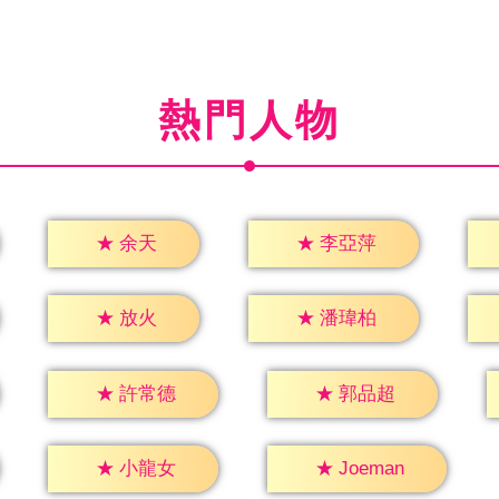
熱門人物
★
余天
★
李亞萍
★
放火
★
潘瑋柏
★
許常德
★
郭品超
★
小龍女
★
Joeman