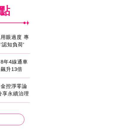
焦點
用眼過度 專
'認知負荷'
8年4線通車
飆升13倍
光金控淨零論
分享永續治理