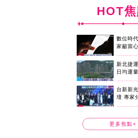
HOT
數位時代
家籲當心
新北捷運
日均運量
台新新
壇 專家
更多焦點+