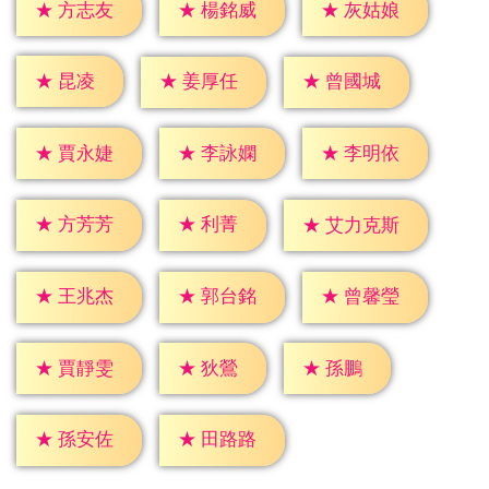
★
方志友
★
楊銘威
★
灰姑娘
★
昆凌
★
姜厚任
★
曾國城
★
賈永婕
★
李詠嫻
★
李明依
★
利菁
★
方芳芳
★
艾力克斯
★
王兆杰
★
郭台銘
★
曾馨瑩
★
狄鶯
★
孫鵬
★
賈靜雯
★
孫安佐
★
田路路