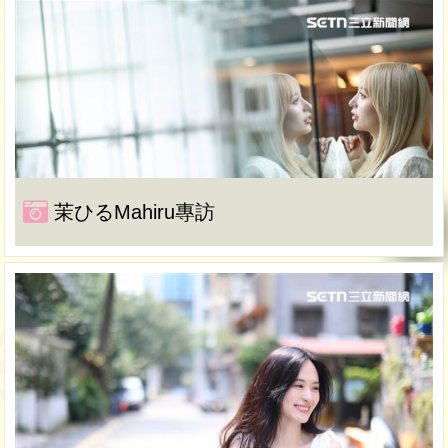
茉ひるMahiru專訪