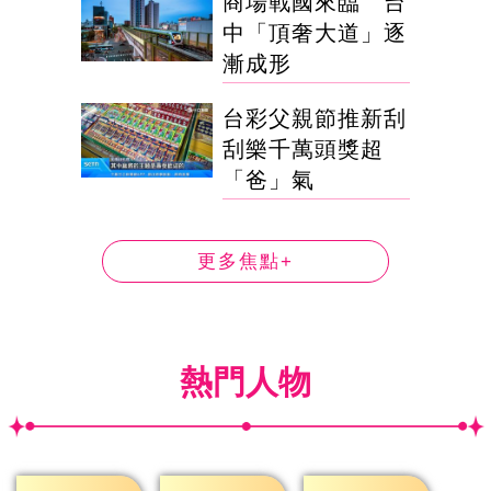
商場戰國來臨 台
中「頂奢大道」逐
漸成形
台彩父親節推新刮
刮樂千萬頭獎超
「爸」氣
更多焦點+
熱門人物