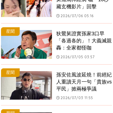
藏玄機影片」回擊
2026/07/06 05:16
星聞
狄鶯舅證實孫家3口早
「各過各的」！大義滅親
轟：全家都怪咖
2026/07/05 03:57
星聞
孫安佐風波延燒！前經紀
人重讀天月一句「貴族vs
平民」掀兩極爭議
2026/07/03 11:55