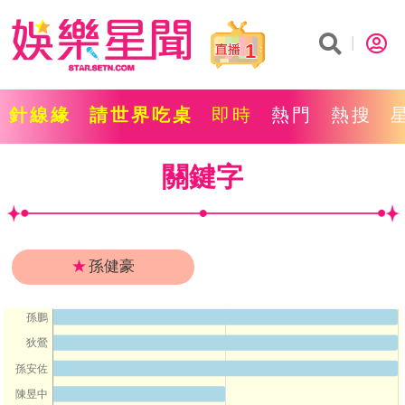
1
針線緣
請世界吃桌
即時
熱門
熱搜
關鍵字
★
孫健豪
孫鵬
狄鶯
孫安佐
陳昱中