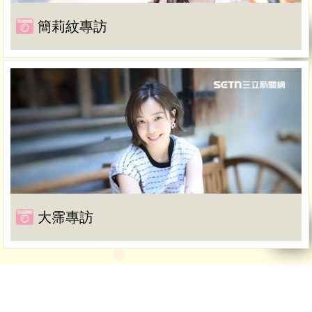
簡莉紋專訪
大霈專訪