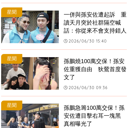
星聞
一併與孫安佐遭起訴　重
讀天月突於社群隔空喊
話：你從來不會支持錯人
2026/06/30 15:40
星聞
孫鵬燒100萬交保！孫安
佐重獲自由　狄鶯首度發
文了
2026/06/30 09:36
星聞
孫鵬急籌100萬交保！孫
安佐遭目擊右耳一塊黑　
真相曝光了