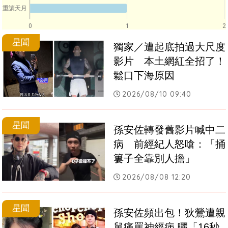
重讀天月
0
1
2
星聞
獨家／遭起底拍過大尺度
影片　本土網紅全招了！
鬆口下海原因
2026/08/10 09:40
星聞
孫安佐轉發舊影片喊中二
病　前經紀人怒嗆：「捅
簍子全靠別人擔」
2026/08/08 12:20
星聞
孫安佐頻出包！狄鶯遭親
舅痛罵神經病 曬「16秒