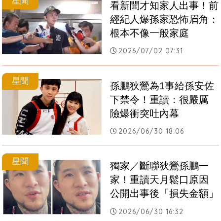
星聞
看新聞才知家人出事！前
經紀人爆孫家恐怖眉角：
根本不像一般家庭
2026/07/02 07:31
星聞
孫鵬狄鶯為1事給孫安佐
下禁令！重讀：很嚴厲　
險爆衝突吐內幕
2026/06/30 18:06
星聞
獨家／斷聯狄鶯孫鵬一
家！重讀天月鬆口原因　
公開出事後「損失金額」
2026/06/30 16:32