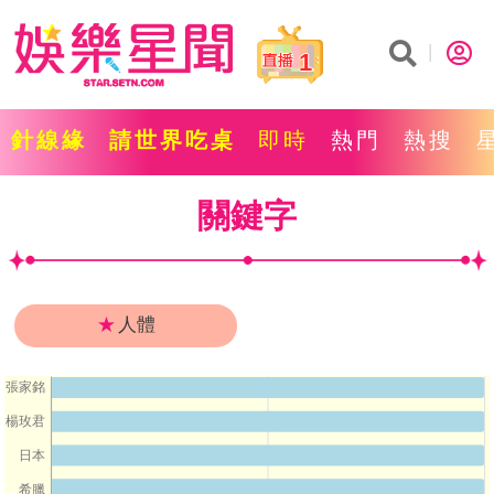
1
針線緣
請世界吃桌
即時
熱門
熱搜
關鍵字
★
人體
張家銘
楊玫君
日本
希臘