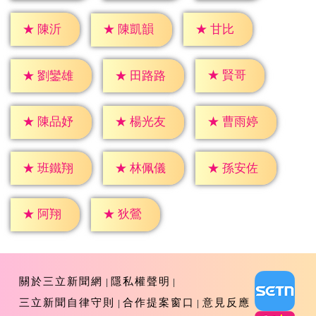
★
陳沂
★
甘比
★
陳凱韻
★
賢哥
★
劉鑾雄
★
田路路
★
陳品妤
★
楊光友
★
曹雨婷
★
班鐵翔
★
林佩儀
★
孫安佐
★
阿翔
★
狄鶯
關於三立新聞網
隱私權聲明
三立新聞自律守則
合作提案窗口
意見反應