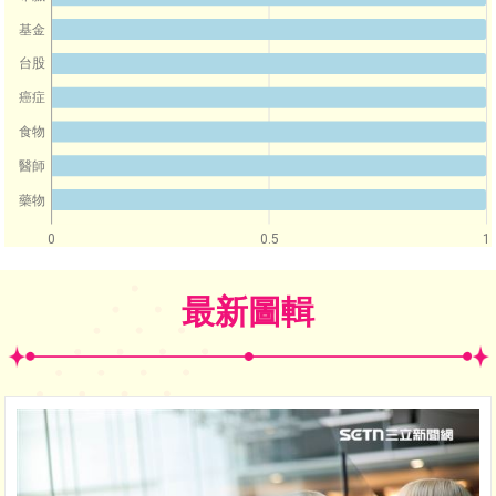
基金
台股
癌症
食物
醫師
藥物
0
0.5
1
最新圖輯