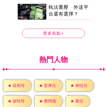
執法重壓 外送平
台還有選擇？
更多焦點+
熱門人物
★
徐莉玲
★
姜厚任
★
林恬兒
★
蘿拉
★
謝玲玲
★
蔡阿嘎