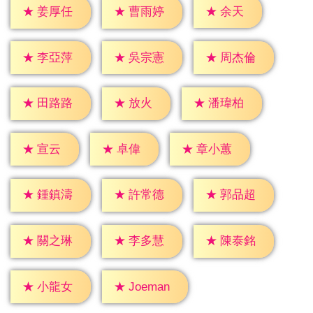
★
余天
★
姜厚任
★
曹雨婷
★
李亞萍
★
吳宗憲
★
周杰倫
★
放火
★
田路路
★
潘瑋柏
★
宣云
★
卓偉
★
章小蕙
★
鍾鎮濤
★
許常德
★
郭品超
★
關之琳
★
李多慧
★
陳泰銘
★
小龍女
★
Joeman