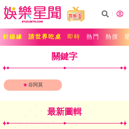
1
針線緣
請世界吃桌
即時
熱門
熱搜
關鍵字
★
谷阿莫
最新圖輯