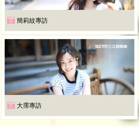
簡莉紋專訪
大霈專訪