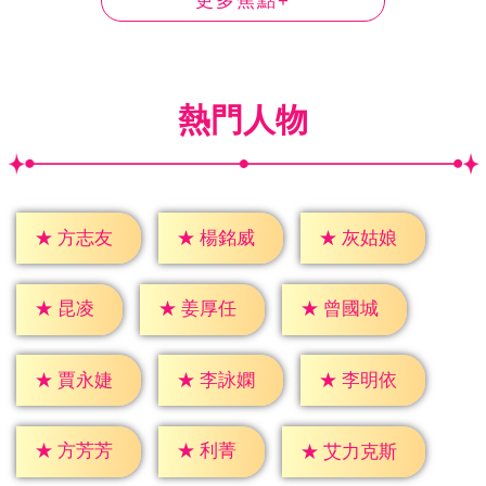
更多焦點+
熱門人物
★
方志友
★
楊銘威
★
灰姑娘
★
昆凌
★
姜厚任
★
曾國城
★
賈永婕
★
李詠嫻
★
李明依
★
利菁
★
方芳芳
★
艾力克斯