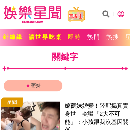
1
針線緣
請世界吃桌
即時
熱門
熱搜
關鍵字
★
薔妹
星聞
嫁薔妹婚變！陸配揭真實
身世　突曝「2大不可
能」：小孩跟我沒基因關
係