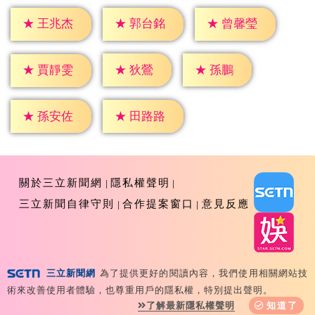
★
王兆杰
★
郭台銘
★
曾馨瑩
★
狄鶯
★
孫鵬
★
賈靜雯
★
孫安佐
★
田路路
關於三立新聞網
隱私權聲明
三立新聞自律守則
合作提案窗口
意見反應
三立新聞網
為了提供更好的閱讀內容，我們使用相關網站技
Copyright ©2026 Sanlih E-Television All Rights
術來改善使用者體驗，也尊重用戶的隱私權，特別提出聲明。
Reserved 版權所有 盜用必究 台北市內湖區舊宗路一段159
了解最新隱私權聲明
知道了
號 02-8792-8888