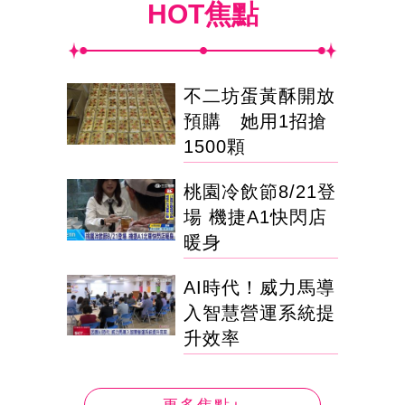
HOT焦點
不二坊蛋黃酥開放
預購 她用1招搶
1500顆
桃園冷飲節8/21登
場 機捷A1快閃店
暖身
AI時代！威力馬導
入智慧營運系統提
升效率