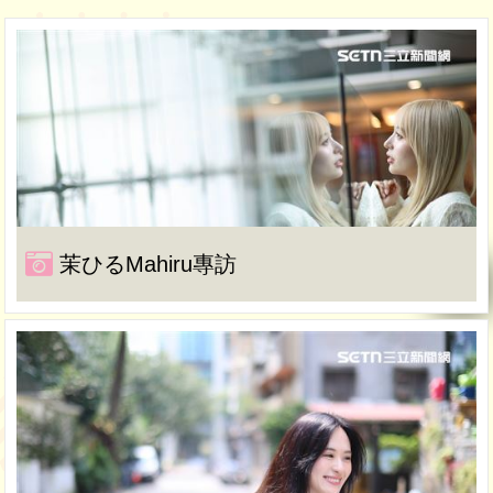
茉ひるMahiru專訪