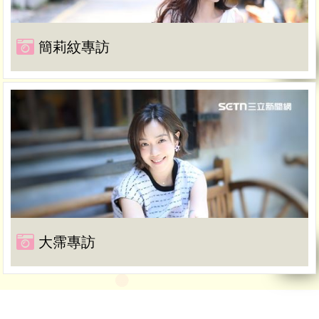
簡莉紋專訪
大霈專訪