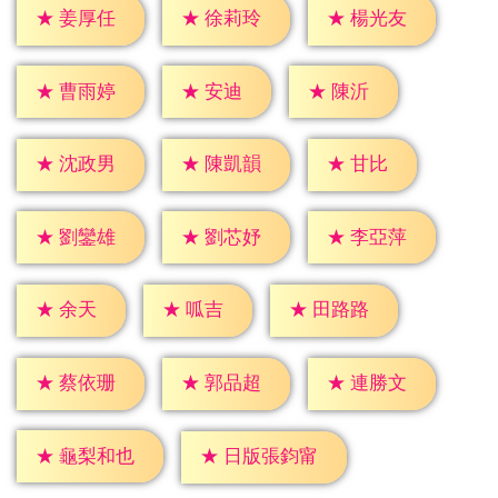
★
姜厚任
★
徐莉玲
★
楊光友
★
安迪
★
陳沂
★
曹雨婷
★
甘比
★
沈政男
★
陳凱韻
★
劉鑾雄
★
劉芯妤
★
李亞萍
★
余天
★
呱吉
★
田路路
★
蔡依珊
★
郭品超
★
連勝文
★
龜梨和也
★
日版張鈞甯