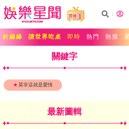
1
針線緣
請世界吃桌
即時
熱門
熱搜
關鍵字
★
莫非這就是愛情
最新圖輯