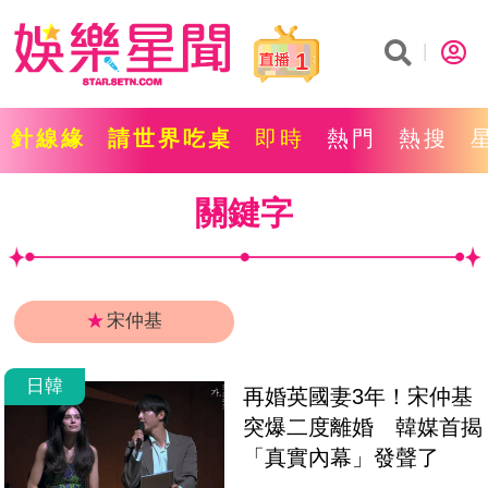
1
針線緣
請世界吃桌
即時
熱門
熱搜
關鍵字
★
宋仲基
日韓
再婚英國妻3年！宋仲基
突爆二度離婚　韓媒首揭
「真實內幕」發聲了