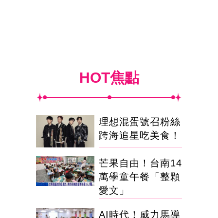
HOT焦點
理想混蛋號召粉絲
跨海追星吃美食！
芒果自由！台南14
萬學童午餐「整顆
愛文」
AI時代！威力馬導