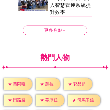
入智慧營運系統提
升效率
更多焦點+
熱門人物
★
蘿拉
★
蔡阿嘎
★
郭品超
★
田路路
★
姜厚任
★
司馬玉嬌