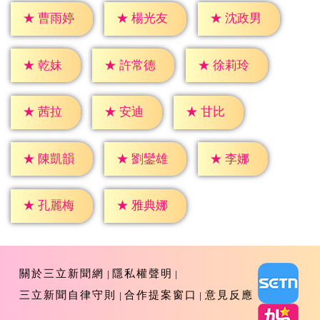
★
曹雨婷
★
楊光友
★
沈政男
★
乾妹
★
許常德
★
徐莉玲
★
茜拉
★
安迪
★
甘比
★
李娜
★
陳凱韻
★
劉鑾雄
★
孔麗梅
★
雅典娜
關於三立新聞網
隱私權聲明
三立新聞自律守則
合作提案窗口
意見反應