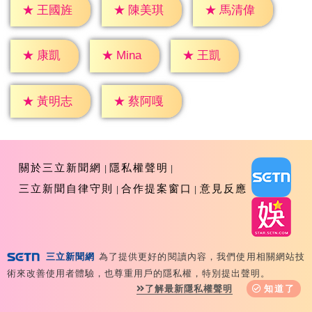
★
王國旌
★
陳美琪
★
馬清偉
★
康凱
★
王凱
★
Mina
★
黃明志
★
蔡阿嘎
關於三立新聞網
隱私權聲明
三立新聞自律守則
合作提案窗口
意見反應
三立新聞網
為了提供更好的閱讀內容，我們使用相關網站技
Copyright ©2026 Sanlih E-Television All Rights
術來改善使用者體驗，也尊重用戶的隱私權，特別提出聲明。
Reserved 版權所有 盜用必究 台北市內湖區舊宗路一段159
了解最新隱私權聲明
知道了
號 02-8792-8888