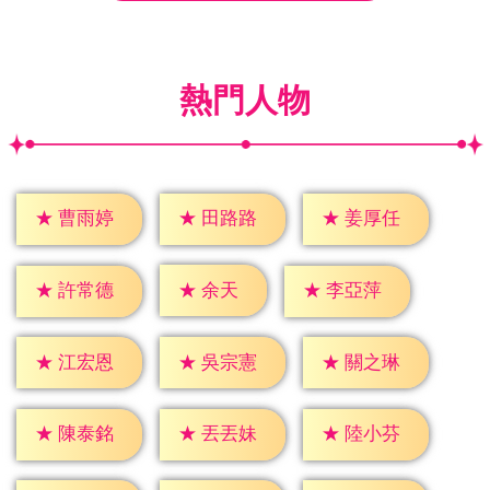
熱門人物
★
曹雨婷
★
田路路
★
姜厚任
★
余天
★
許常德
★
李亞萍
★
江宏恩
★
吳宗憲
★
關之琳
★
陳泰銘
★
丟丟妹
★
陸小芬