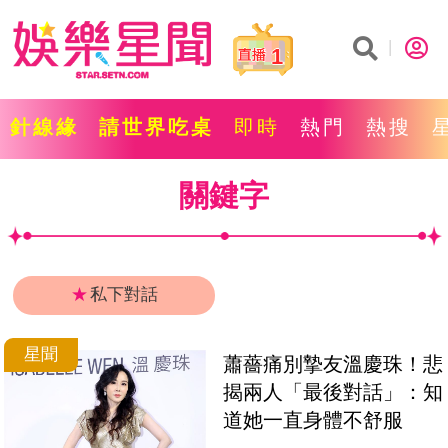
1
針線緣
請世界吃桌
即時
熱門
熱搜
關鍵字
★
私下對話
星聞
蕭薔痛別摯友溫慶珠！悲
揭兩人「最後對話」：知
道她一直身體不舒服