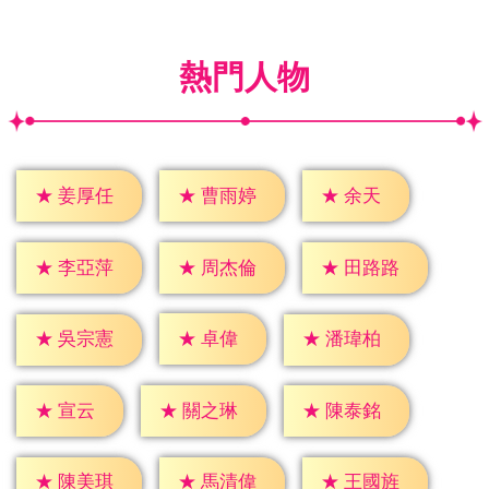
熱門人物
★
余天
★
姜厚任
★
曹雨婷
★
李亞萍
★
周杰倫
★
田路路
★
卓偉
★
吳宗憲
★
潘瑋柏
★
宣云
★
關之琳
★
陳泰銘
★
陳美琪
★
馬清偉
★
王國旌