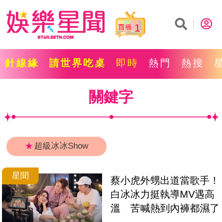
1
針線緣
請世界吃桌
即時
熱門
熱搜
關鍵字
★
超級冰冰Show
星聞
蔡小虎外甥出道當歌手！
白冰冰力挺執導MV遇高
溫　苦喊熱到內褲都濕了