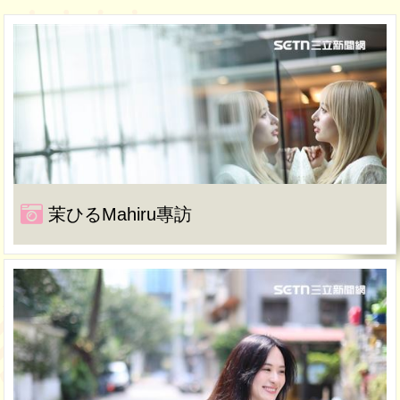
茉ひるMahiru專訪