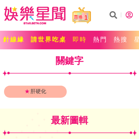
1
針線緣
請世界吃桌
即時
熱門
熱搜
關鍵字
★
肝硬化
最新圖輯