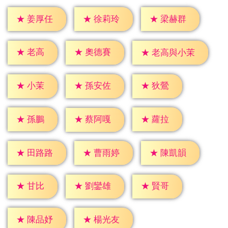
★
姜厚任
★
徐莉玲
★
梁赫群
★
老高
★
奧德賽
★
老高與小茉
★
小茉
★
狄鶯
★
孫安佐
★
孫鵬
★
蘿拉
★
蔡阿嘎
★
田路路
★
曹雨婷
★
陳凱韻
★
甘比
★
賢哥
★
劉鑾雄
★
陳品妤
★
楊光友