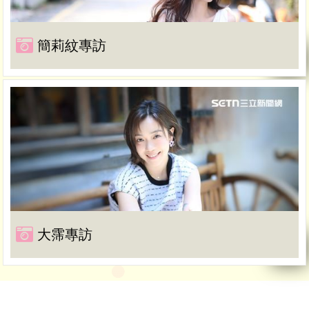
簡莉紋專訪
大霈專訪