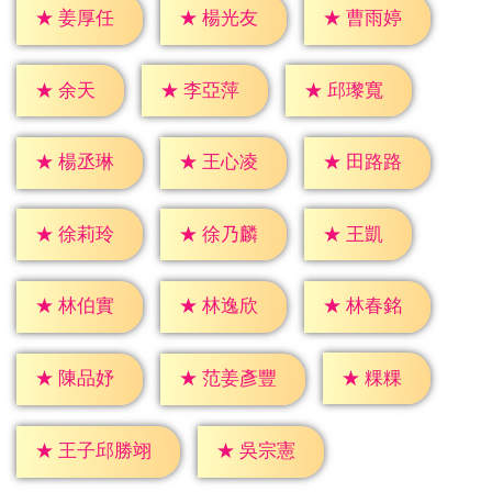
★
姜厚任
★
楊光友
★
曹雨婷
★
余天
★
李亞萍
★
邱瓈寬
★
楊丞琳
★
王心凌
★
田路路
★
王凱
★
徐莉玲
★
徐乃麟
★
林伯實
★
林逸欣
★
林春銘
★
粿粿
★
陳品妤
★
范姜彥豐
★
吳宗憲
★
王子邱勝翊