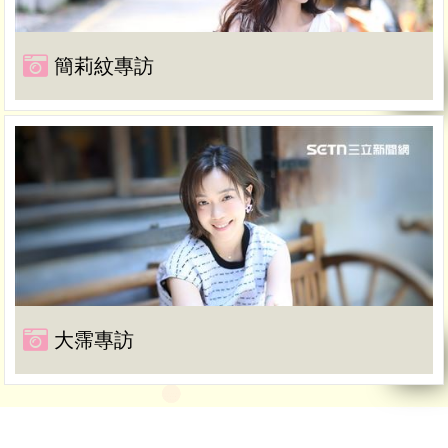
簡莉紋專訪
大霈專訪