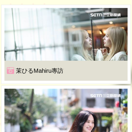
茉ひるMahiru專訪