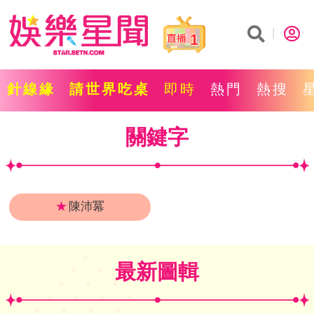
1
針線緣
請世界吃桌
即時
熱門
熱搜
關鍵字
★
陳沛冪
最新圖輯