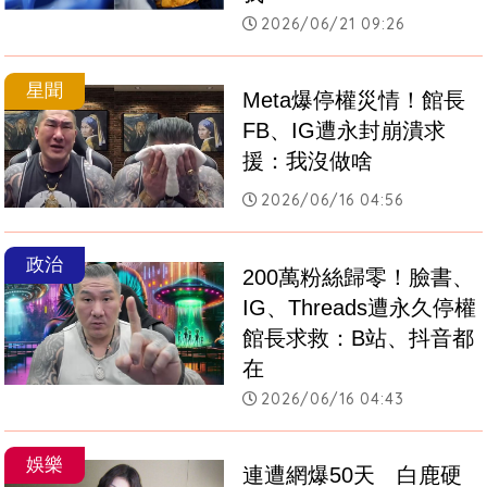
2026/06/21 09:26
星聞
Meta爆停權災情！館長
FB、IG遭永封崩潰求
援：我沒做啥
2026/06/16 04:56
政治
200萬粉絲歸零！臉書、
IG、Threads遭永久停權 
館長求救：B站、抖音都
在
2026/06/16 04:43
娛樂
連遭網爆50天　白鹿硬