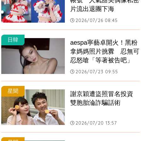
帳號　人氣甜美偶像私密
片流出退團下海
2026/07/26 08:45
日韓
aespa寧藝卓開火！黑粉
拿媽媽照片挑釁　忍無可
忍怒嗆「等著被告吧」
2026/07/23 09:55
星聞
謝京穎遭盜照冒名投資　
雙胞胎淪詐騙話術
2026/07/20 13:57