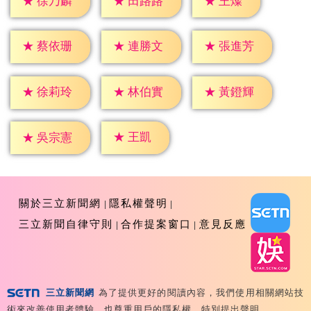
★
王燦
★
徐乃麟
★
田路路
★
蔡依珊
★
連勝文
★
張進芳
★
徐莉玲
★
林伯實
★
黃鐙輝
★
王凱
★
吳宗憲
關於三立新聞網
隱私權聲明
三立新聞自律守則
合作提案窗口
意見反應
三立新聞網
為了提供更好的閱讀內容，我們使用相關網站技
Copyright ©2026 Sanlih E-Television All Rights
術來改善使用者體驗，也尊重用戶的隱私權，特別提出聲明。