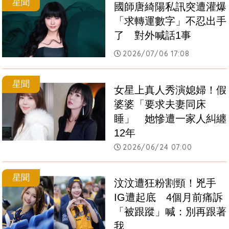
星聞
國師唐綺陽私訊突遭灌爆
「求轉運數字」不忍出手
了　對外喊話1事
2026/07/06 17:08
星聞
女星上真人秀演媳婦！假
婆婆「要求夫妻同床
睡」　她慘遭一家人糾纏
12年
2026/06/24 07:00
星聞
汶汶遭狂粉割頸！兇手
IG遭起底　4個月前痛訴
「被跟蹤」喊：別再跟著
我