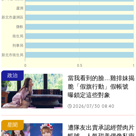
蘆洲
新北市蘆洲區
微軟
衛生局
刑事局
新北市衛生局
0
0.5
1
政治
當我看到的臉…雞排妹揭
脆「假旗行動」假帳號　
曝鎖定這些對象
2026/07/30 08:40
星聞
遭隊友出賣承認經營肉片