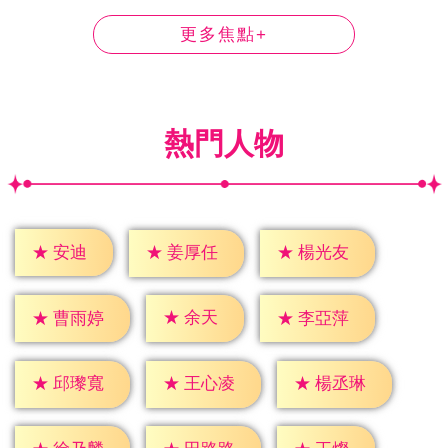
更多焦點+
熱門人物
★
安迪
★
姜厚任
★
楊光友
★
余天
★
曹雨婷
★
李亞萍
★
邱瓈寬
★
王心凌
★
楊丞琳