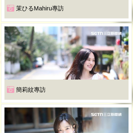
茉ひるMahiru專訪
簡莉紋專訪