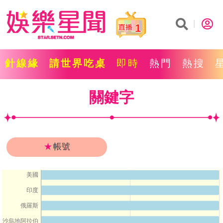
1
針線緣
請世界吃桌
即時
熱門
熱搜
關鍵字
★
帳號
美國
印度
俄羅斯
沙烏地阿拉伯