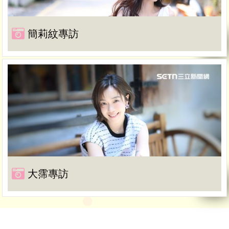
簡莉紋專訪
大霈專訪