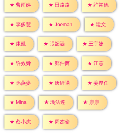
★
曹雨婷
★
田路路
★
許常德
★
建文
★
李多慧
★
Joeman
★
康凱
★
張韶涵
★
王宇婕
★
江蕙
★
許效舜
★
鄭仲茵
★
孫燕姿
★
唐綺陽
★
姜厚任
★
康康
★
Mina
★
瑪法達
★
蔡小虎
★
周杰倫