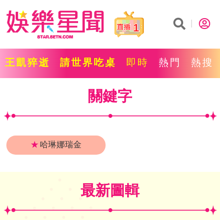
1
王凱猝逝
請世界吃桌
即時
熱門
熱搜
關鍵字
★
哈琳娜瑞金
最新圖輯