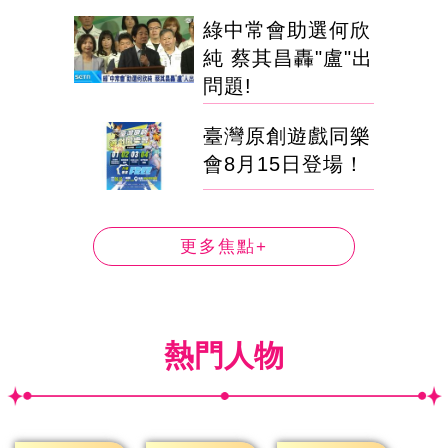
綠中常會助選何欣
純 蔡其昌轟"盧"出
問題!
臺灣原創遊戲同樂
會8月15日登場！
更多焦點+
熱門人物