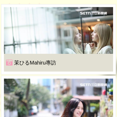
茉ひるMahiru專訪