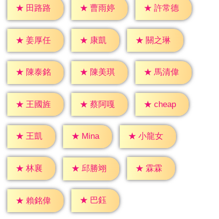
★
田路路
★
曹雨婷
★
許常德
★
康凱
★
姜厚任
★
關之琳
★
陳泰銘
★
陳美琪
★
馬清偉
★
cheap
★
王國旌
★
蔡阿嘎
★
王凱
★
Mina
★
小龍女
★
林襄
★
霖霖
★
邱勝翊
★
巴鈺
★
賴銘偉