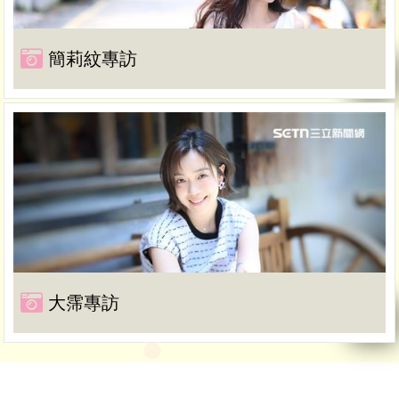
簡莉紋專訪
大霈專訪